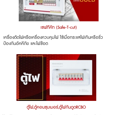
เซฟทีคัท (Safe-T-cut)
เครื่องตัดไฟหรือเครื่องควบคุมไฟ ใช้เมื่อกระแสไฟเกินหรือรั่ว
ป้องกันอัคคีภัย และไฟช๊อต
ตู้ไฟ,ตู้คอนซุมเมอร์,ตู้ไฟกันดูดRCBO