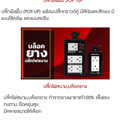
ปลั๊กฝังพื้น ,POP -UP
ปลั๊กฝังพื้น (POP-UP) พร้อมปลั๊กกราวด์คู่ มีสีเงินและสีทอง มี
แบบโช๊คอัพ และแบบสปริง
ปลั๊กไฟสนาม,บล๊อคยาง
ปลั๊กไฟสนาม,บล๊อคยาง ทำจากยางพาราแท้100% แข็งแรง
ทนทาน ยืดหยุ่นสูง
มีหลายขนาดให้เลือก