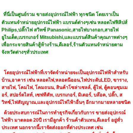
ที่นี่เป็นศูนย์รวม
ขายส่งอุปกรณ์ไฟฟ้า
ทุกชนิด โดยเราเป็น
ตัวแทนจำหน่ายอุปกรณ์ไฟฟ้า
แบรนด์ต่างๆเช่น หลอดไฟฟิลิปส์
Philips,ปลั๊กไฟ สวิทซ์ Panasonic,สายไฟบางกอก,สายไฟ
ยูไนเต็ด,เบรกเกอร์ Mitsubishi,และแบรนด์สินค้าคุณภาพต่างๆ
เพื่อกระจายสินค้าสู้ห้างร้าน,ดีเลอร์,ร้านตัวแทนจำหน่ายตาม
จังหวัดต่างๆทั่วประเทศ
โดยอุปกรณ์ไฟฟ้าที่เราจัดจำหน่ายจะเป็นอุปกรณ์ไฟฟ้าสำหรับ
บ้าน,อาคาร เช่น หลอดไฟ,หลอดนีออน,ไฟประดับLED, ขาราง,
สายไฟ, โคมไฟ, โคมถนน, สินค้าโซล่าเซลล์, ตู้ไฟ, ตู้คอนซุมเม
อร์, สปอร์ตไลท์, เซฟทีคัท, เบรกเกอร์, มิเตอร์, บล๊อค, ปลั๊ก, ส
วิทซ์,ไฟสัญญาณ,และอุปกรณ์ไฟไฟ้าอื่นๆ อีกมากมายหลายชนิด
ด้วยประสบการณ์ในการทำธุรกิจเกี่ยวกับการ ขายส่งอุปกรณ์
ไฟฟ้า มาตลอด 20ปี เรามีลูกค้า ร้านค้าตัวแทน,ดีเลอร์ อยู่ทั่ว
ประเทศ นอกจากนี้เราจัดส่งออกที่ต่างประเทศ เช่น