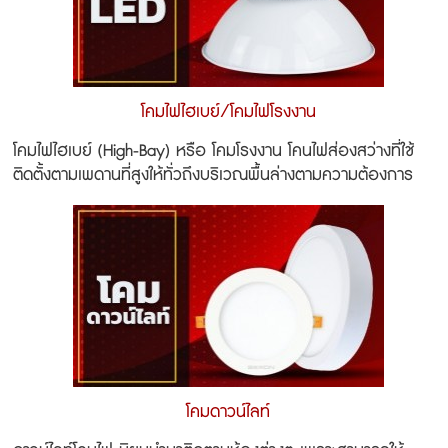
โคมไฟไฮเบย์/โคมไฟโรงงาน
โคมไฟไฮเบย์ (High-Bay) หรือ โคมโรงงาน โคนไฟส่องสว่างที่ใช้
ติดตั้งตามเพดานที่สูงให้ทั่วถึงบริเวณพื้นล่างตามความต้องการ
โคมดาวน์ไลท์