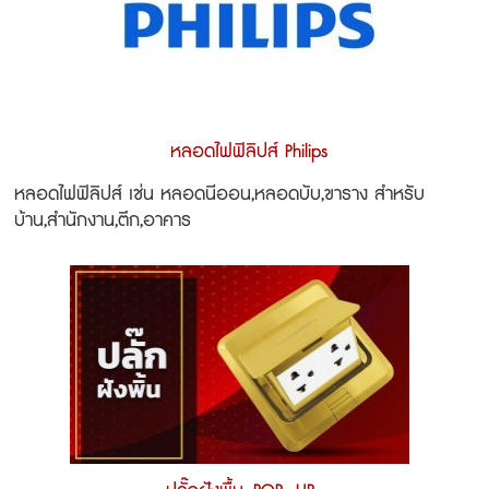
หลอดไฟฟิลิปส์ Philips
หลอดไฟฟิลิปส์ เช่น หลอดนีออน,หลอดบับ,ขาราง สำหรับ
บ้าน,สำนักงาน,ตึก,อาคาร