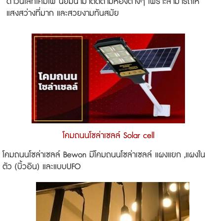
ดาวน์ไลท์โคมไฟ นิยมนำมาติดตามห้องต่างๆ เพราะสามารถให้
แสงสว่างที่มาก และสวยงามทันสมัย
โคมถนนโซล่าเซลล์ Solar cell
โคมถนนโซล่าเซลล์ Bewon มีโคมถนนโซล่าเซลล์ แผงแยก ,แผงใน
ตัว (บิ้วอิน) และแบบUFO