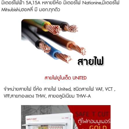
มิเตอร์ไฟฟ้า 5A,15A หลายยี่ห้อ มิเตอร์ไฟ Nationine,มิเตอร์ไฟ
Mitsubishi,ฮอลลี่ มี มอก.ทุกตัว
สายไฟยูไนเต็ด UNITED
จำหน่ายสายไฟ ยี่ห้อ สายไฟ United, ชนิดสายไฟ VAF, VCT ,
VFF,สายทองแดง THW, สายอลูมิเนียม THW-A