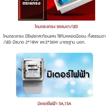
โคมตระแกรง ธรรมดา/LED
โคมตระแกรง มีรีเฟรกสะท้อนแสง ใช้กับหลอดนีออน ทั้งธรรมดา
/LED มีขนาด 2*18W และ2*36W มาตรฐาน มอก.
มิเตอร์ไฟฟ้า 5A,15A