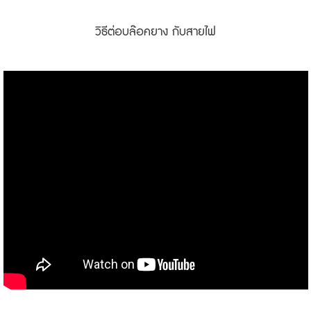
วิธีต่อบล๊อคยาง กับสายไฟ