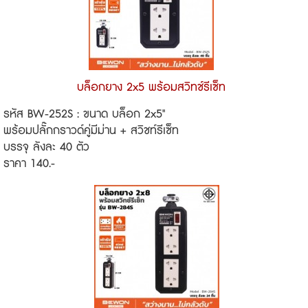
บล็อกยาง 2x5 พร้อมสวิทช์รีเซ็ท
รหัส BW-252S : ขนาด บล็อก 2x5"
พร้อมปลั๊กกราวด์คู่มีม่าน + สวิชท์รีเซ็ท
บรรจุ ลังละ 40 ตัว
ราคา 140.-