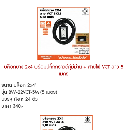
บล็อกยาง 2x4 พร้อมปลั๊กกราวด์คู่มีม่าน + สายไฟ VCT ยาว 5
เมคร
ขนาด บล็อก 2x4"
รุ่น BW-22VCT-5M (5 เมตร)
บรรจุ ลังละ 24 ตัว
ราคา 340.-