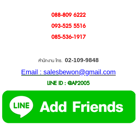
088-809 6222
093-525 5516
085-536-1917
02-109-9848
สำนักงาน โทร.
Email : sales
bewon@gmail.com
LINE ID : @AP2005