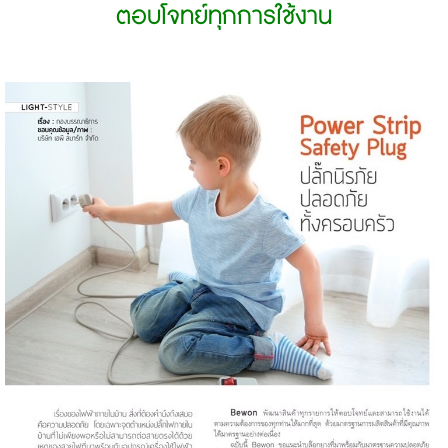
ตอบโจทย์ทุกการใช้งาน