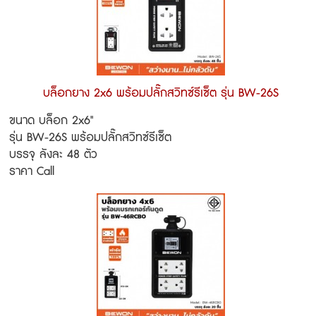
บล็อกยาง 2x6 พร้อมปลั๊กสวิทซ์รีเซ็ต รุ่น BW-26S
ขนาด บล็อก 2x6"
รุ่น BW-26S พร้อมปลั๊กสวิทซ์รีเซ็ต
บรรจุ ลังละ 48 ตัว
ราคา Call