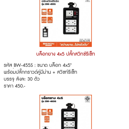
บล็อกยาง 4x5 ปลั๊กสวิทช์รีเซ็ท
รหัส ฺBW-455S : ขนาด บล็อก 4x5"
พร้อมปลั๊กกราวด์คู่มีม่าน + สวิชท์รีเซ็ท
บรรจุ ลังละ 30 ตัว
ราคา 450.-