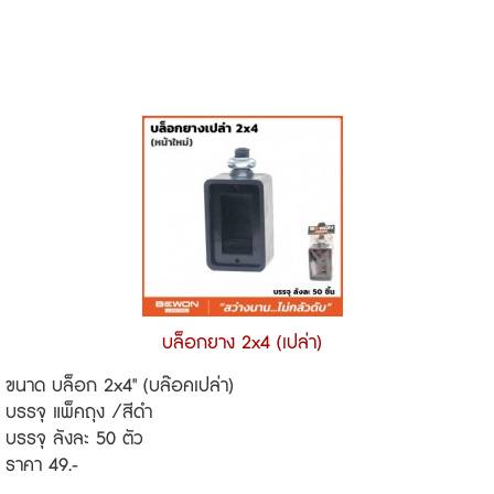
บล็อกยาง 2x4 (เปล่า)
ขนาด บล็อก 2x4" (บล๊อคเปล่า)
บรรจุ แพ็คถุง /สีดำ
บรรจุ ลังละ 50 ตัว
ราคา 49.-