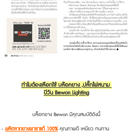
ทำไมต้องเลือกใช้ บล๊อคยาง ,ปลั๊กไฟสนาม
บีวัน Bewon Lighting
บล็อกยาง Bewon มีคุณสมบัติดังนี้
-
ผลิตจากยางพาราแท้ 100%
คุณภาพดี เหนียว ทนทาน