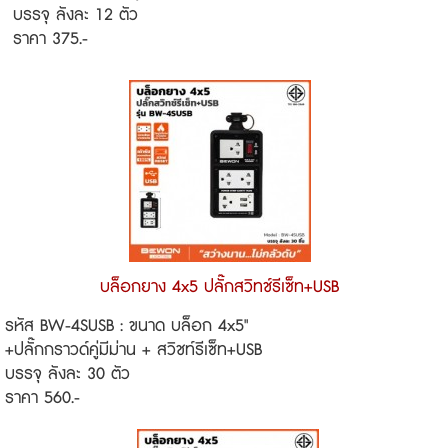
บรรจุ ลังละ 12 ตัว
ราคา 375.-
บล็อกยาง 4x5 ปลั๊กสวิทช์รีเซ็ท+USB
รหัส BW-4SUSB : ขนาด บล็อก 4x5"
+ปลั๊กกราวด์คู่มีม่าน + สวิชท์รีเซ็ท+USB
บรรจุ ลังละ 30 ตัว
ราคา 560.-