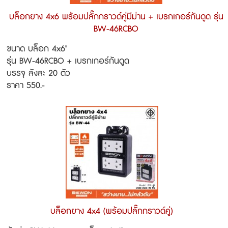
บล็อกยาง 4x6 พร้อมปลั๊กกราวด์คู่มีม่าน + เบรกเกอร์กันดูด รุ่น
BW-46RCBO
ขนาด บล็อก 4x6"
รุ่น BW-46RCBO + เบรกเกอร์กันดูด
บรรจุ ลังละ 20 ตัว
ราคา 550.-
บล็อกยาง 4x4 (พร้อมปลั๊กกราวด์คู่)