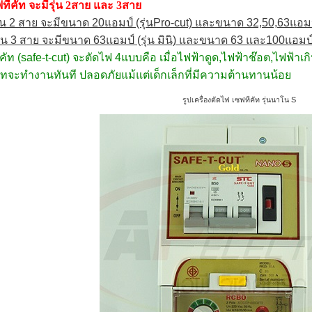
ฟทีคัท จะมีรุ่น 2สาย และ 3สาย
ุ่น 2 สาย จะมีขนาด 20แอมป์ (รุ่นPro-cut) และขนาด 32,50,63แอมป
รุ่น 3 สาย จะมีขนาด 63แอมป์ (รุ่น มินิ) และขนาด 63 และ100แอมป์ (
คัท (safe-t-cut) จะตัดไฟ 4แบบคือ เมื่อไฟฟ้าดูด,ไฟฟ้าช๊อต,ไฟฟ้าเก
คัทจะทำงานทันที ปลอดภัยแม้แต่เด็กเล็กที่มีความต้านทานน้อย
รูปเครื่องตัดไฟ เซฟทีคัท รุ่นนาโน S