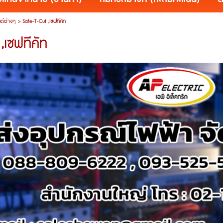
ด์ต่างๆ
>
Safe-T-Cut ,เซฟทีคัท
,เซฟทีคัท