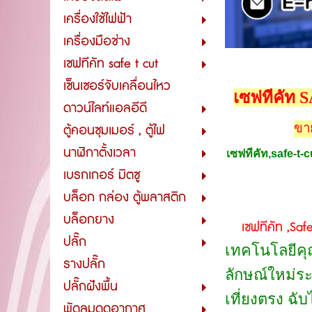
เครื่องใช้ไฟฟ้า
เครื่องมือช่าง
เซฟทีคัท safe t cut
เซ็นเซอร์จับเคลื่อนไหว
เซฟทีคัท 
ดาวน์ไลท์แอลอีดี
ขาย
ตู้คอนซุมเมอร์ , ตู้ไฟ
นาฬิกาตั้งเวลา
เซฟทีคัท,safe-t-c
เบรกเกอร์ มิตซู
บล็อก กล่อง ตู้พลาสติก
บล็อกยาง
เซฟทีคัท ,Safe 
ปลั๊ก
เทคโนโลยีคุณ
รางปลั๊ก
ลักษณ์ใหม่ระ
ปลั๊กฝังพื้น
เที่ยงตรง ฉั
พัดลมดูดอากาศ