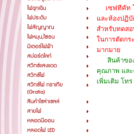
เซฟทีคัท โ
ไฟฉุกเฉิน
ไฟประดับ
และห้องปฏิบ
ไฟสัญญาณ
สำหรับทดสอบผ
ไฟหมุน,ไซเรน
ในการตัดกระ
มิเตอร์ไฟฟ้า
มากมาย
สปอร์ตไลท์
สินค้าของ
สวิทซ์แสงแดด
คุณภาพ และค
สวิทซ์ไฟ
เพิ่มเติม โทร
สวิทซ์ไฟ กราเทีย
(Gratia)
สินค้าโซล่าเซลล์
สายไฟ
หลอดนีออน
หลอดไฟ LED