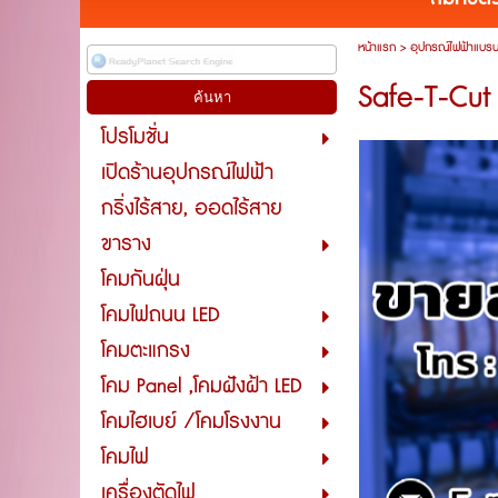
หน้าแรก
>
อุปกรณ์ไฟฟ้าแบรน
Safe-T-Cut 
โปรโมชั่น
เปิดร้านอุปกรณ์ไฟฟ้า
กริ่งไร้สาย, ออดไร้สาย
ขาราง
โคมกันฝุ่น
โคมไฟถนน LED
โคมตะแกรง
โคม Panel ,โคมฝังฝ้า LED
โคมไฮเบย์ /โคมโรงงาน
โคมไฟ
เครื่องตัดไฟ