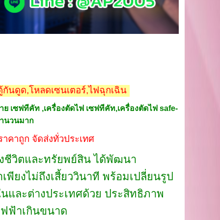
,ตู้กันดูด,โหลดเซนเตอร์,ไฟฉุกเฉิน
 เซฟทีคัท ,เครื่องตัดไฟ เซฟทีคัท,เครื่องตัดไฟ safe-
ท จำนวนมาก
าคาถูก จัดส่งทั่วประเทศ
งชีวิตและทรัยพย์สิน ได้พัฒนา
ยงไม่ถึงเสี้ยววินาที พร้อมเปลี่ยนรูป
ั้งในและต่างประเทศด้วย ประสิทธิภาพ
ะไฟฟ้าเกินขนาด