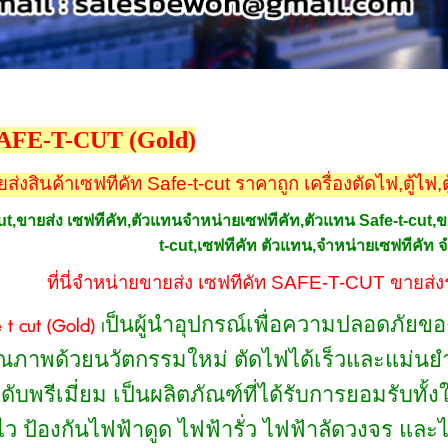
SAFE-T-CUT (Gold)
ส่งสินค้าเซฟทีคัท Safe-t-cut ราคาถูก เครื่องตัดไฟ,ตู้ไฟ
ut,ขายส่ง เซฟทีคัท,ตัวแทนจำหน่ายเซฟทีคัท,ตัวแทน Safe-t-cut,ขาย
t-cut,เซฟทีคัท ตัวแทน,จำหน่ายเซฟทีคั
ที่นี่จำหน่ายขายส่ง เซฟทีคัท SAFE-T-CUT ขายส่งร
ป็นผู้นำอุปกรณ์เพื่อความปลอดภัยขอ
t cut (Gold)
เ
ภาพด้วยนวัตกรรมใหม่ ตัดไฟได้เร็วและแม่นยำเพี
ดับพรีเมี่ยม เป็นผลิตภัณฑ์ที่ได้รับการยอมรับท
บไว ป้องกันไฟฟ้าดูด ไฟฟ้ารั่ว ไฟฟ้าลัดวงจร แล