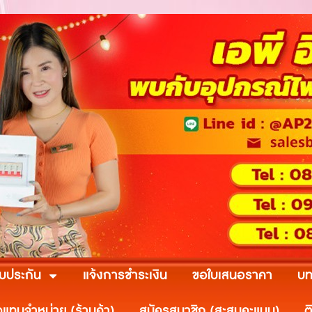
ับประกัน
แจ้งการชำระเงิน
ขอใบเสนอราคา
บท
วแทนจำหน่าย (ร้านค้า)
สมัครสมาชิก (สะสมคะแนน)
ต