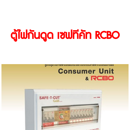
ตู้ไฟกันดูด เซฟทีคัท RCBO