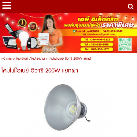
หน้าแรก
>
โคมไฮเบย์ /โคมโรงงาน
>
โคมไฟไฮเบย์ อิวาชิ 200W แยกฝา
โคมไฟไฮเบย์ อิวาชิ 200W แยกฝา