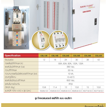
รูป โหลดเซนเตอร์ เซฟทีคัท แบบ อเมริกา