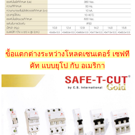
ข้้อแตกต่างระหว่างโหลดเซนเตอร์ เซฟที
คัท แบบยุโป กับ อเมริกา