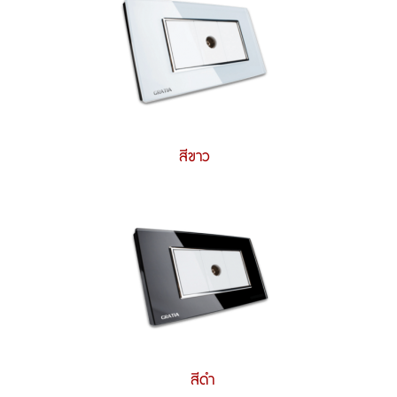
สีขาว
สีดำ