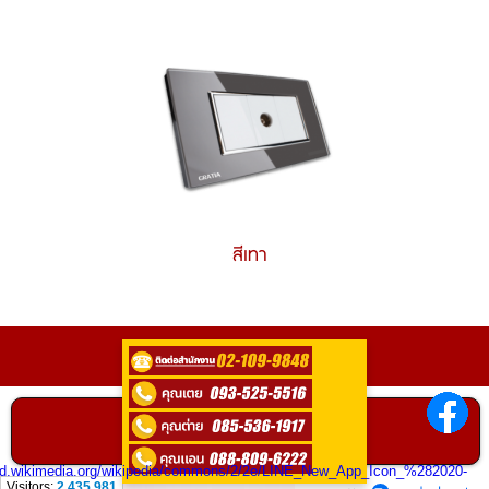
สีเทา
ติดต่อ
0935255516
ติดต่อสอบถามได้ที่
คลิกเพื่อโทร
Visitors:
2,435,981