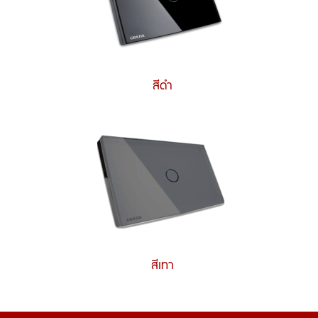
สีดำ
สีเทา