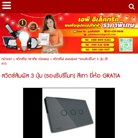
หน้าแรก
>
สวิทซ์ไฟ กราเทีย (Gratia)
>
สวิตซ์ไฟ standard *รองรับรีโมท 3 ปุ่ม (สี
เทา)
สวิตซ์สัมผัส 3 ปุ่ม (รองรับรีโมท) สีเทา ยี่ห้อ GRATIA