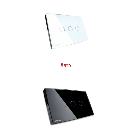
สีขาว