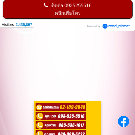
ติดต่อ
0935255516
คลิกเพื่อโทร
Visitors:
2,435,897
ติดต่อสอบถามได้ที่