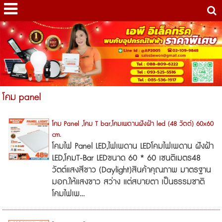
โคม panel
โคม Panel ,โคม T bar,โคมเพดานฝังฝ้า led (48 วัตต์) 60x60
cm.
โคมไฟ Panel LED,ไฟเพดาน LEDโคมไฟเพดาน ฝังฝ้า
LED,โคมT-Bar LEDขนาด 60 * 60 เซนติเมตร48
วัตต์แสงสีขาว (Daylight)สินค้าคุณภาพ มาตรฐาน
มอก.ให้แสงขาว สว่าง แต่สบายตา เป็นธรรมชาติ
โคมไฟเพ...