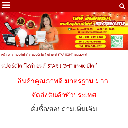
หน้าแรก
>
สปอร์ตไลท์
>
สปอร์ตไลท์โซล่าเซลล์ STAR LIGHT แสงเดย์ไลท์
สปอร์ตไลท์โซล่าเซลล์ STAR LIGHT แสงเดย์ไลท์
สินค้าคุณภาพดี มาตรฐาน มอก.
จัดส่งสินค้าทั่วประเทศ
สั่งซื้อ/สอบถามเพิ่มเติม