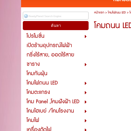
หน้าแรก
>
โคมไฟถนน LED
>
โ
โคมถนน LED 
โปรโมชั่น
เปิดร้านอุปกรณ์ไฟฟ้า
กริ่งไร้สาย, ออดไร้สาย
ขาราง
โคมกันฝุ่น
โคมไฟถนน LED
โคมตะแกรง
โคม Panel ,โคมฝังฝ้า LED
โคมไฮเบย์ /โคมโรงงาน
โคมไฟ
เครื่องตัดไฟ