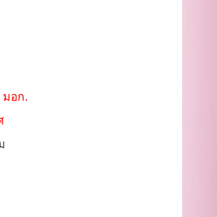
 มอก.
ศ
ิม