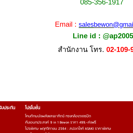
085-356-1917
Email :
sales
bewon@gmai
Line id : @ap200
สำนักงาน โทร.
02-109-
รรับประกัน
โปรโมชั่น
โคมติกผนังพลังแสงอาทิตย์ ทรงกล้องวงจรปิด
คีมเอนกประสงค์ 9 in 1 Bewon ราคา 499.-ส่งฟรี
โปรพิเศษ พฤศจิกายน 2564 : สปอตไลท์ ASAKI ราคาพิเศษ