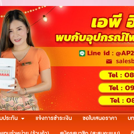
ับประกัน
แจ้งการชำระเงิน
ขอใบเสนอราคา
บท
วแทนจำหน่าย (ร้านค้า)
สมัครสมาชิก (สะสมคะแนน)
ต