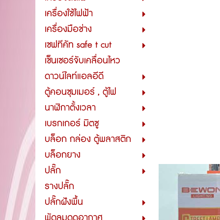
เครื่องใช้ไฟฟ้า
เครื่องมือช่าง
เซฟทีคัท safe t cut
เซ็นเซอร์จับเคลื่อนไหว
ดาวน์ไลท์แอลอีดี
ตู้คอนซุมเมอร์ , ตู้ไฟ
นาฬิกาตั้งเวลา
เบรกเกอร์ มิตซู
บล็อก กล่อง ตู้พลาสติก
บล็อกยาง
ปลั๊ก
รางปลั๊ก
ปลั๊กฝังพื้น
พัดลมดูดอากาศ