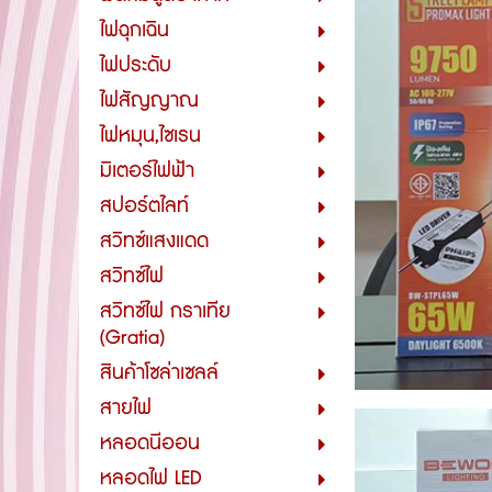
ไฟฉุกเฉิน
ไฟประดับ
ไฟสัญญาณ
ไฟหมุน,ไซเรน
มิเตอร์ไฟฟ้า
สปอร์ตไลท์
สวิทซ์แสงแดด
สวิทซ์ไฟ
สวิทซ์ไฟ กราเทีย
(Gratia)
สินค้าโซล่าเซลล์
สายไฟ
หลอดนีออน
หลอดไฟ LED