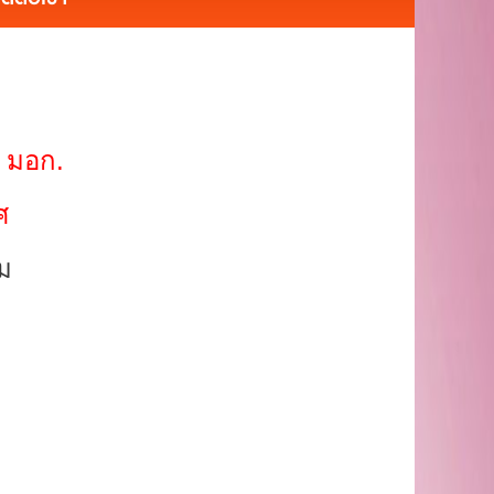
 มอก.
ศ
ิม