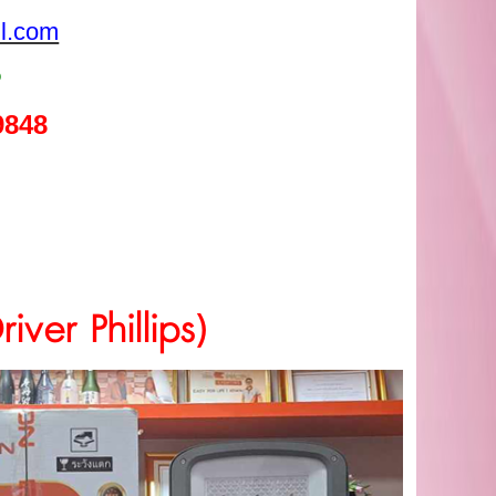
l.com
5
9848
river Phillips)