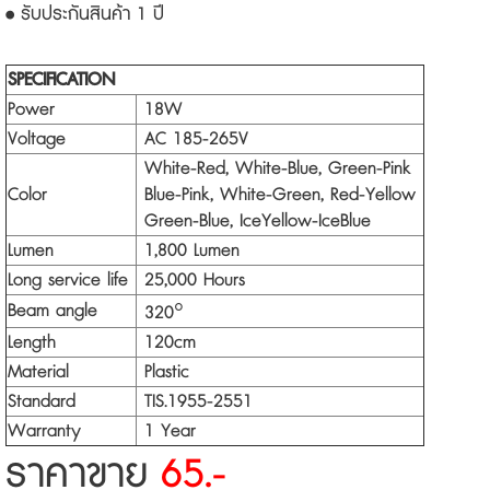
• รับประกันสินค้า 1 ปี
SPECIFICATION
Power
18W
Voltage
AC 185-265V
White-Red, White-Blue, Green-Pink
Color
Blue-Pink, White-Green, Red-Yellow
Green-Blue, IceYellow-IceBlue
Lumen
1,800 Lumen
Long service life
25,000 Hours
Beam angle
320°
Length
120cm
Material
Plastic
Standard
TIS.1955-2551
Warranty
1 Year
ราคาขาย
65.-