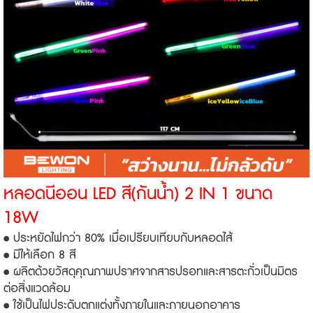
หลอดนีออน LED สี(กันน้ำ) 2 IN 1 ขนาด
18W
• ประหยัดไฟกว่า 80% เมื่อเปรียบเทียบกับหลอดไส้
• มีให้เลือก 8 สี
• ผลิตด้วยวัสดุคุณภาพปราศจากสารปรอทและสารตะกั่วเป็นมิตร
ต่อสิ่งแวดล้อม
• ใช้เป็นไฟประดับตกแต่งทั้งภายในและภายนอกอาคาร