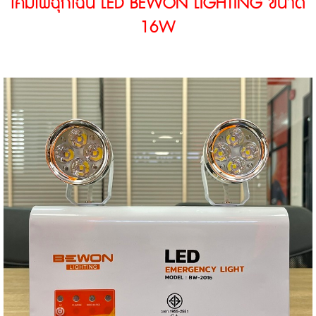
โคมไฟฉุกเฉิน LED BEWON LIGHTING ขนาด
16W