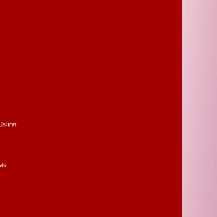
วประเทศ
งฟร