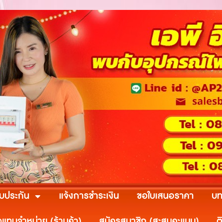
ับประกัน
แจ้งการชำระเงิน
ขอใบเสนอราคา
บท
วแทนจำหน่าย (ร้านค้า)
สมัครสมาชิก (สะสมคะแนน)
ต