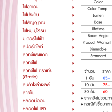
Color
ไฟฉุกเฉิน
Color Temp
ไฟประดับ
Lumen
Base
ไฟสัญญาณ
Lifetime
ไฟหมุน,ไซเรน
Beam Angle
มิเตอร์ไฟฟ้า
Product Warran
สปอร์ตไลท์
Dimmable
สวิทซ์แสงแดด
Standard
สวิทซ์ไฟ
สวิทซ์ไฟ กราเทีย
จำนวน
ราค
(Gratia)
1 อัน
85.-
สินค้าโซล่าเซลล์
10 อัน
75.-
80 อัน
60.-
สายไฟ
• ราคายังไม่รวมภาษี
หลอดนีออน
• กรณีสั่งซื้อมากก
หลอดไฟ LED