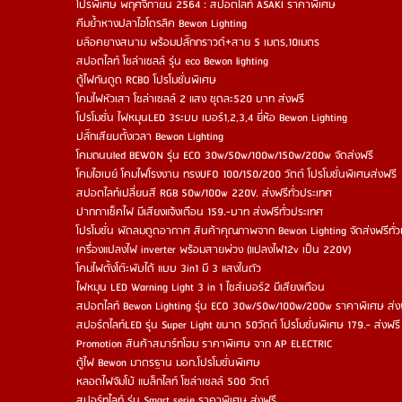
โปรพิเศษ พฤศจิกายน 2564 : สปอตไลท์ ASAKI ราคาพิเศษ
คีมย้ำหางปลาไฮโดรลิค Bewon Lighting
บล๊อคยางสนาม พร้อมปลั๊กกราวด์+สาย 5 เมตร,10เมตร
สปอตไลท์ โซล่าเซลล์ รุ่น eco Bewon lighting
ตู้ไฟกันดูด RCBO โปรโมชั่นพิเศษ
โคมไฟหัวเสา โซล่าเซลล์ 2 แสง ชุดละ520 บาท ส่งฟรี
โปรโมชั่น ไฟหมุนLED 3ระบบ เบอร์1,2,3,4 ยี่ห้อ Bewon Lighting
ปลั๊กเสียบตั้งเวลา Bewon Lighting
โคมถนนled BEWON รุ่น ECO 30w/50w/100w/150w/200w จัดส่งฟรี
โคมไฮเบย์ โคมไฟโรงงาน ทรงUFO 100/150/200 วัตต์ โปรโมชั่นพิเศษส่งฟรี
สปอตไลท์เปลี่ยนสี RGB 50w/100w 220V. ส่งฟรีทั่วประเทศ
ปากกาเช็คไฟ มีเสียงแจ้งเตือน 159.-บาท ส่งฟรีทั่วประเทศ
โปรโมชั่น พัดลมดูดอากาศ สินค้าคุณภาพจาก Bewon Lighting จัดส่งฟรีทั่
เครื่องแปลงไฟ inverter พร้อมสายพ่วง (แปลงไฟ12v เป็น 220V)
โคมไฟตั้งโต๊ะพับได้ แบบ 3in1 มี 3 แสงในตัว
ไฟหมุน LED Warning Light 3 in 1 ไซส์เบอร์2 มีเสียงเตือน
สปอตไลท์ Bewon Lighting รุ่น ECO 30w/50w/100w/200w ราคาพิเศษ ส่
สปอร์ตไลท์LED รุ่น Super Light ขนาด 50วัตต์ โปรโมชั่นพิเศษ 179.- ส่งฟรี
Promotion สินค้าสมาร์ทโฮม ราคาพิเศษ จาก AP ELECTRIC
ตู้ไฟ Bewon มาตรฐาน มอก.โปรโมชั่นพิเศษ
หลอดไฟจัมโบ้ แบล็กไลท์ โซล่าเซลล์ 500 วัตต์
สปอร์ทไลท์ รุ่น Smart serie ราคาพิเศษ ส่งฟรี