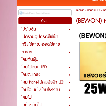
หน้าแรก
>
หลอดไฟ LED
>
หล
(BEWON) หล
โปรโมชั่น
เปิดร้านอุปกรณ์ไฟฟ้า
กริ่งไร้สาย, ออดไร้สาย
ขาราง
โคมกันฝุ่น
โคมไฟถนน LED
โคมตะแกรง
โคม Panel ,โคมฝังฝ้า LED
โคมไฮเบย์ /โคมโรงงาน
โคมไฟ
เครื่องตัดไฟ