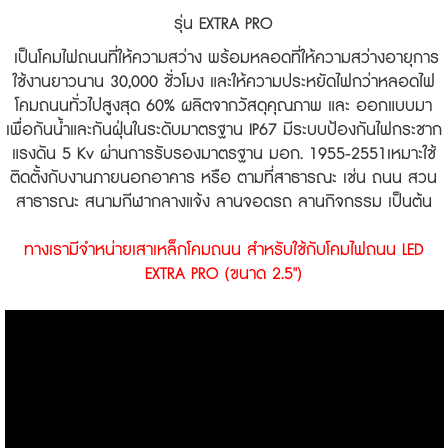
รุ่น EXTRA PRO
เป็นโคมไฟถนนที่ให้ความสว่าง พร้อมหลอดที่ให้ความสว่างอายุการ
ใช้งานยาวนาน 30,000 ชั่วโมง และให้ความประหยัดไฟกว่าหลอดไฟ
โคมถนนทั่วไปสูงสุด 60% ผลิตจากวัสดุคุณภาพ และ ออกแบบมา
เพื่อกันน้ำและกันฝุ่นในระดับมาตรฐาน IP67 มีระบบป้องกันไฟกระชาก
แรงดัน 5 Kv ผ่านการรับรองมาตรฐาน มอก. 1955-2551เหมาะใช้
ติดตั้งกับงานภายนอกอาคาร หรือ ตามที่สาธารณะ เช่น ถนน สวน
สาธารณะ สนามกีฬากลางแจ้ง ลานจอดรถ ลานกิจกรรม เป็นต้น
ทางเรามีจำหน่ายเสาเหล็กโคมถนน สำหรับใช้กับโคมไฟถนน LED
EXTRA PRO (ขนาด 2.5")