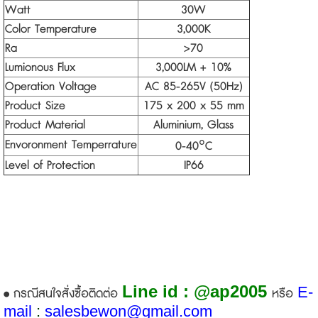
Watt
30W
Color Temperature
3,000K
Ra
>70
Lumionous Flux
3,000LM + 10%
Operation Voltage
AC 85-265V (50Hz)
Product Size
175 x 200 x 55 mm
Product Material
Aluminium, Glass
Envoronment Temperrature
0-40
°
C
Level of Protection
IP66
Line id : @ap2005
E-
• กรณีสนใจสั่งซื้อติดต่อ
หรือ
mail
:
sales
bewon@gmail.com