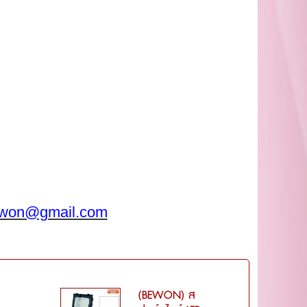
won@gmail.com
(BEWON) ส