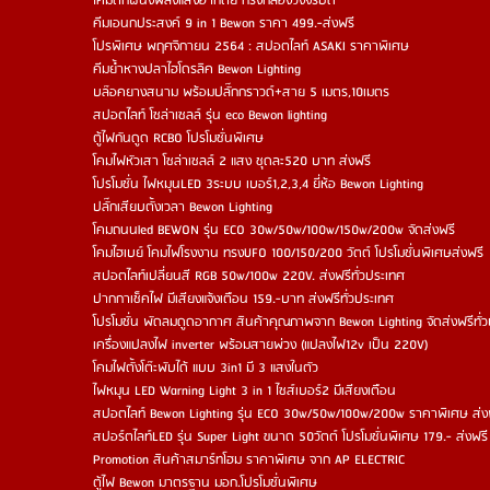
โคมติกผนังพลังแสงอาทิตย์ ทรงกล้องวงจรปิด
คีมเอนกประสงค์ 9 in 1 Bewon ราคา 499.-ส่งฟรี
โปรพิเศษ พฤศจิกายน 2564 : สปอตไลท์ ASAKI ราคาพิเศษ
คีมย้ำหางปลาไฮโดรลิค Bewon Lighting
บล๊อคยางสนาม พร้อมปลั๊กกราวด์+สาย 5 เมตร,10เมตร
สปอตไลท์ โซล่าเซลล์ รุ่น eco Bewon lighting
ตู้ไฟกันดูด RCBO โปรโมชั่นพิเศษ
โคมไฟหัวเสา โซล่าเซลล์ 2 แสง ชุดละ520 บาท ส่งฟรี
โปรโมชั่น ไฟหมุนLED 3ระบบ เบอร์1,2,3,4 ยี่ห้อ Bewon Lighting
ปลั๊กเสียบตั้งเวลา Bewon Lighting
โคมถนนled BEWON รุ่น ECO 30w/50w/100w/150w/200w จัดส่งฟรี
โคมไฮเบย์ โคมไฟโรงงาน ทรงUFO 100/150/200 วัตต์ โปรโมชั่นพิเศษส่งฟรี
สปอตไลท์เปลี่ยนสี RGB 50w/100w 220V. ส่งฟรีทั่วประเทศ
ปากกาเช็คไฟ มีเสียงแจ้งเตือน 159.-บาท ส่งฟรีทั่วประเทศ
โปรโมชั่น พัดลมดูดอากาศ สินค้าคุณภาพจาก Bewon Lighting จัดส่งฟรีทั่
เครื่องแปลงไฟ inverter พร้อมสายพ่วง (แปลงไฟ12v เป็น 220V)
โคมไฟตั้งโต๊ะพับได้ แบบ 3in1 มี 3 แสงในตัว
ไฟหมุน LED Warning Light 3 in 1 ไซส์เบอร์2 มีเสียงเตือน
สปอตไลท์ Bewon Lighting รุ่น ECO 30w/50w/100w/200w ราคาพิเศษ ส่
สปอร์ตไลท์LED รุ่น Super Light ขนาด 50วัตต์ โปรโมชั่นพิเศษ 179.- ส่งฟรี
Promotion สินค้าสมาร์ทโฮม ราคาพิเศษ จาก AP ELECTRIC
ตู้ไฟ Bewon มาตรฐาน มอก.โปรโมชั่นพิเศษ