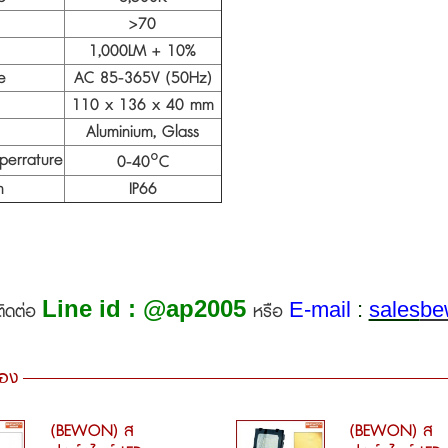
>70
1,000LM + 10%
e
AC 85-365V (50Hz)
110 x 136 x 40 mm
Aluminium, Glass
perrature
0-40
°
C
n
IP66
Line id : @ap2005
E-mail
:
sales
be
ติดต่อ
หรือ
้อง
(BEWON) ส
(BEWON) ส