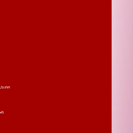
วประเทศ
งฟร