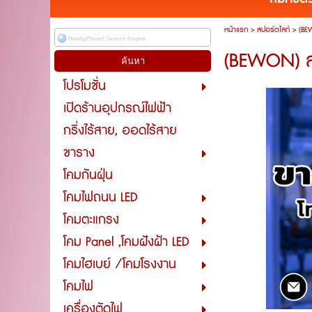
หน้าแรก
>
สปอร์ตไลท์
>
(BE
(BEWON) สป
โปรโมชั่น
เปิดร้านอุปกรณ์ไฟฟ้า
กริ่งไร้สาย, ออดไร้สาย
ขาราง
โคมกันฝุ่น
โคมไฟถนน LED
โคมตะแกรง
โคม Panel ,โคมฝังฝ้า LED
โคมไฮเบย์ /โคมโรงงาน
โคมไฟ
เครื่องตัดไฟ