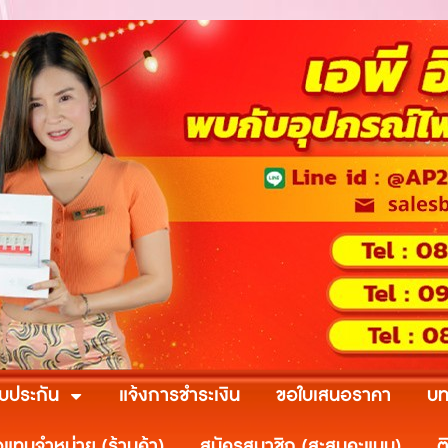
ับประกัน
แจ้งการชำระเงิน
ขอใบเสนอราคา
บท
วแทนจำหน่าย (ร้านค้า)
สมัครสมาชิก (สะสมคะแนน)
ต