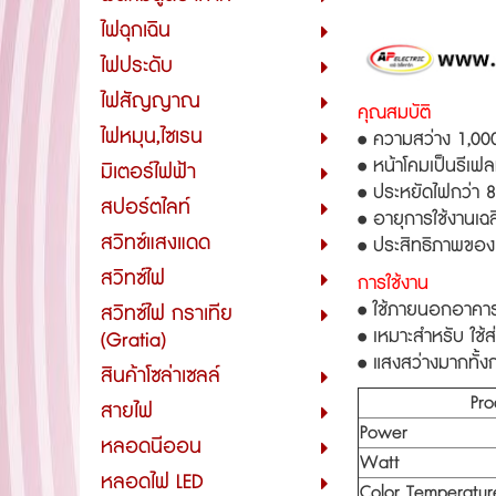
ไฟฉุกเฉิน
ไฟประดับ
ไฟสัญญาณ
คุณสมบัติ
ไฟหมุน,ไซเรน
• ความสว่าง 1,000
• หน้าโคมเป็นรีเฟล
มิเตอร์ไฟฟ้า
• ประหยัดไฟกว่า 
สปอร์ตไลท์
• อายุการใช้งานเฉล
สวิทซ์แสงแดด
• ประสิทธิภาพของ
สวิทซ์ไฟ
การใช้งาน
• ใช้ภายนอกอาคารแ
สวิทซ์ไฟ กราเทีย
• เหมาะสำหรับ ใช้
(Gratia)
• แสงสว่างมากทั้ง
สินค้าโซล่าเซลล์
Pro
สายไฟ
Power
หลอดนีออน
Watt
หลอดไฟ LED
Color Temperatur