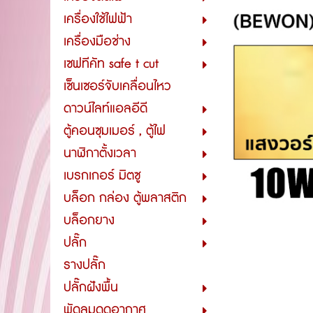
เครื่องใช้ไฟฟ้า
เครื่องมือช่าง
เซฟทีคัท safe t cut
เซ็นเซอร์จับเคลื่อนไหว
ดาวน์ไลท์แอลอีดี
ตู้คอนซุมเมอร์ , ตู้ไฟ
นาฬิกาตั้งเวลา
เบรกเกอร์ มิตซู
บล็อก กล่อง ตู้พลาสติก
บล็อกยาง
ปลั๊ก
รางปลั๊ก
ปลั๊กฝังพื้น
พัดลมดูดอากาศ