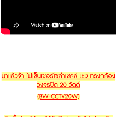
มาแล้วจ้า ไฟเซ็นเซอร์โซล่าเซลล์ LED ทรงกล้อง
วงจรปิด 20 วัตต์
(BW-CCTV20W)