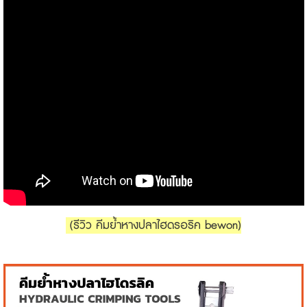
(รีวิว คีมย้ำหางปลาไฮดรอริค bewon)