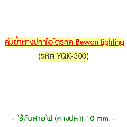
คีมย้ำหางปลาไฮโดรลิค Bewon Lighting
(รหัส YQK-300)
- ใช้กับสายไฟ (หางปลา)
10 mm. -