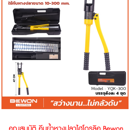
คุณสมบัติ
คีมย้ำหางปลาไฮโดรลิค Bewon