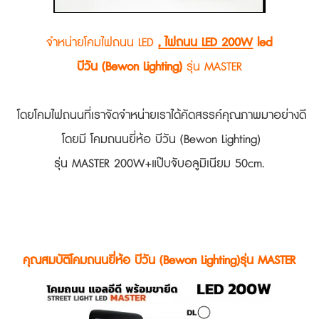
จำหน่ายโคมไฟถนน LED
, ไฟถนน LED 200W
led
บีวัน (Bewon Lighting)
รุ่น MASTER
โดยโคมไฟถนนที่เราจัดจำหน่ายเราได้คัดสรรค์คุณภาพมาอย่างดี
โดยมี โคมถนนยี่ห้อ บีวัน (Bewon Lighting)
รุ่น MASTER 200W+แป๊บจับอลูมิเนียม 50cm.
คุณสมบัติโคมถนนยี่ห้อ บีวัน (Bewon Lighting)รุ่น MASTER