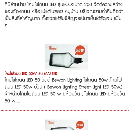
ที่นี่จำหน่าย โคมไฟถนน LED รุ่นECOขนาด 200 วัตต์ความสว่าง
ของท้องถนน หรือแม้แต่ในซอย หมู่บ้าน บริเวณยามค่ำคืนถือว่า
เป็นสิ่งที่สำคัญมาก ทั้งช่วยให้ขับขี่สัญจรไปมาเห็นได้ชัดเจน เพิ่ม
ค...
โคมไฟถนน LED 50W รุ่น MASTER
โคมไฟถนน LED 50 วัตต์ Bewon Lighting ไฟถนน 50w ,โคมไฟ
ถนน LED 50w บีวัน ( Bewon Lighting Street Light LED 50w.)
จำหน่ายโคมไฟถนน LED 50 w ยี่ห้อบีวัน , ไฟถนน LED ยี่ห้อบีวัน
50 w ...