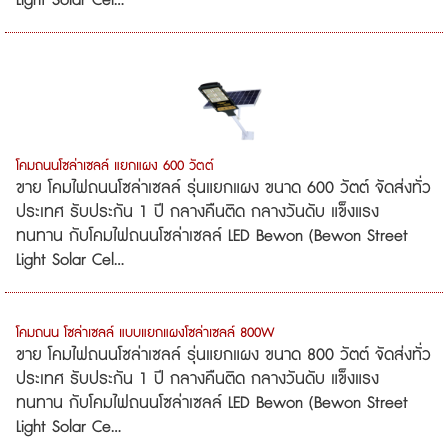
โคมถนนโซล่าเซลล์ แยกแผง 600 วัตต์
ขาย โคมไฟถนนโซล่าเซลล์ รุ่นแยกแผง ขนาด 600 วัตต์ จัดส่งทั่ว
ประเทศ รับประกัน 1 ปี กลางคืนติด กลางวันดับ แข็งแรง
ทนทาน กับโคมไฟถนนโซล่าเซลล์ LED Bewon (Bewon Street
Light Solar Cel...
โคมถนน โซล่าเซลล์ แบบแยกแผงโซล่าเซลล์ 800W
ขาย โคมไฟถนนโซล่าเซลล์ รุ่นแยกแผง ขนาด 800 วัตต์ จัดส่งทั่ว
ประเทศ รับประกัน 1 ปี กลางคืนติด กลางวันดับ แข็งแรง
ทนทาน กับโคมไฟถนนโซล่าเซลล์ LED Bewon (Bewon Street
Light Solar Ce...