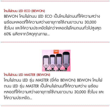
โคมไฟถนน LED ECO (BEWON)
BEWON โคมไฟถนน LED ECO เป็นโคมไฟถนนที่ให้ความสว่าง
พร้อมหลอดที่ให้ความสว่างอายุการใช้งานยาวนาน 30,000
ชั่วโมง และให้ความประหยัดไฟกว่าหลอดไฟโคมถนนทั่วไปสูงสุด
60% ผลิตจากวัสดุคุณภาพ...
โคมไฟถนน LED MASTER (BEWON)
โคมไฟถนน LED รุ่น MASTER (ยี่ห้อ BEWON) BEWON โคมไฟ
ถนน LED รุ่น MASTER เป็นโคมไฟถนนที่ให้ความสว่าง พร้อม
หลอดที่ให้ความสว่างอายุการใช้งานยาวนาน 30,000 ชั่วโมง และ
ให้ความประหยัด...