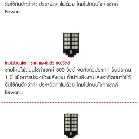
รีบใช้กันดีกว่าค่ะ ประหยัดค่าไฟด้วย โคมไฟถนนโซล่าเซลล์
Bewon...
โคมไฟถนนโซล่าเซลล์ แผงในตัว 800วัตต์
ขายโคมไฟถนนโซล่าเซลล์ 800 วัตต์ จัดส่งทั่วประเทศ รับประกัน
1 ปี เพื่อการประหยัดพลังงาน ถ้านำพลังงานแสงอาทิตย์มาใช้ได้
รีบใช้กันดีกว่าค่ะ ประหยัดค่าไฟด้วย โคมไฟถนนโซล่าเซลล์
Bewon...