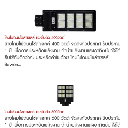
โคมไฟถนนโซล่าเซลล์ แผงในตัว 400วัตต์
ขายโคมไฟถนนโซล่าเซลล์ 400 วัตต์ จัดส่งทั่วประเทศ รับประกัน
1 ปี เพื่อการประหยัดพลังงาน ถ้านำพลังงานแสงอาทิตย์มาใช้ได้
รีบใช้กันดีกว่าค่ะ ประหยัดค่าไฟด้วย โคมไฟถนนโซล่าเซลล์
Bewon...
โคมไฟถนนโซล่าเซลล์ แผงในตัว 600วัตต์
ขายโคมไฟถนนโซล่าเซลล์ 600 วัตต์ จัดส่งทั่วประเทศ รับประกัน
1 ปี เพื่อการประหยัดพลังงาน ถ้านำพลังงานแสงอาทิตย์มาใช้ได้