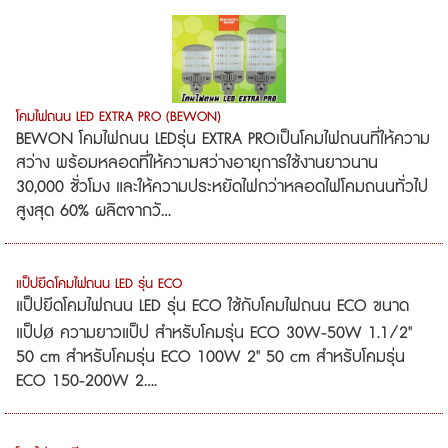
โคมไฟถนน LED EXTRA PRO (BEWON)
BEWON โคมไฟถนน LEDรุ่น EXTRA PROเป็นโคมไฟถนนที่ให้ความ
สว่าง พร้อมหลอดที่ให้ความสว่างอายุการใช้งานยาวนาน
30,000 ชั่วโมง และให้ความประหยัดไฟกว่าหลอดไฟโคมถนนทั่วไป
สูงสุด 60% ผลิตจากวั...
แป็ปยึดโคมไฟถนน LED รุ่น ECO
แป็ปยึดโคมไฟถนน LED รุ่น ECO ใช้กับโคมไฟถนน ECO ขนาด
แป็ปø ความยาวแป็ป สำหรับโคมรุ่น ECO 30W-50W 1.1/2"
50 cm สำหรับโคมรุ่น ECO 100W 2" 50 cm สำหรับโคมรุ่น
ECO 150-200W 2....