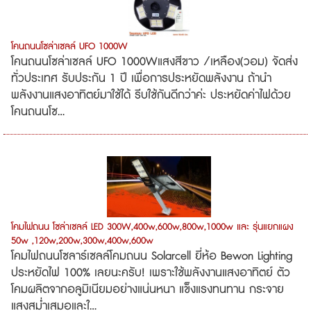
โคนถนนโซล่าเซลล์ UFO 1000W
โคนถนนโซล่าเซลล์ UFO 1000Wแสงสีขาว /เหลือง(วอม) จัดส่ง
ทั่วประเทศ รับประกัน 1 ปี เพื่อการประหยัดพลังงาน ถ้านำ
พลังงานแสงอาทิตย์มาใช้ได้ รีบใช้กันดีกว่าค่ะ ประหยัดค่าไฟด้วย
โคนถนนโซ...
โคมไฟถนน โซล่าเซลล์ LED 300W,400w,600w,800w,1000w และ รุ่นแยกแผง
50w ,120w,200w,300w,400w,600w
โคมไฟถนนโซลาร์เซลล์โคมถนน Solarcell ยี่ห้อ Bewon Lighting
ประหยัดไฟ 100% เลยนะครับ! เพราะใช้พลังงานแสงอาทิตย์ ตัว
โคมผลิตจากอลูมิเนียมอย่างแน่นหนา แข็งแรงทนทาน กระจาย
แสงสม่ำเสมอและใ...