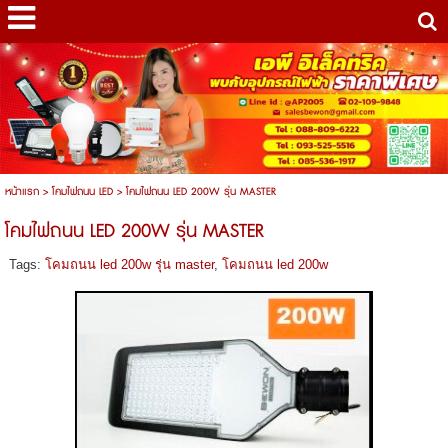
หน้าแรก
>
โคมไฟถนน LED
>
โคมไฟถนน LED 200W รุ่น MASTER
โคมไฟถนน LED 200W รุ่น MASTER
Tags:
โคมถนน led 200w รุ่น master
,
โคมถนน led 200w