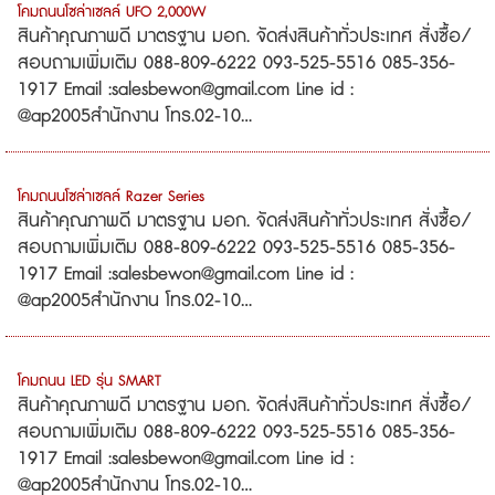
โคมถนนโซล่าเซลล์ UFO 2,000W
สินค้าคุณภาพดี มาตรฐาน มอก. จัดส่งสินค้าทั่วประเทศ สั่งซื้อ/
สอบถามเพิ่มเติม 088-809-6222 093-525-5516 085-356-
1917 Email :salesbewon@gmail.com Line id :
@ap2005สำนักงาน โทร.02-10...
โคมถนนโซล่าเซลล์ Razer Series
สินค้าคุณภาพดี มาตรฐาน มอก. จัดส่งสินค้าทั่วประเทศ สั่งซื้อ/
สอบถามเพิ่มเติม 088-809-6222 093-525-5516 085-356-
1917 Email :salesbewon@gmail.com Line id :
@ap2005สำนักงาน โทร.02-10...
โคมถนน LED รุ่น SMART
สินค้าคุณภาพดี มาตรฐาน มอก. จัดส่งสินค้าทั่วประเทศ สั่งซื้อ/
สอบถามเพิ่มเติม 088-809-6222 093-525-5516 085-356-
1917 Email :salesbewon@gmail.com Line id :
@ap2005สำนักงาน โทร.02-10...