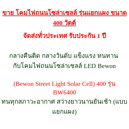
ขาย โคมไฟถนนโซล่าเซลล์ รุ่นแยกแผง ขนาด
400 วัตต์
จัดส่งทั่วประเทศ รับประกัน 1 ปี
กลางคืนติด กลางวันดับ แข็งแรง ทนทาน
กับโคมไฟถนนโซล่าเซลล์ LED Bewon
(Bewon Street Light Solar Cell) 400 รุ่น
BW6400
ทนทุกสภาวะอากาศ สว่างยาวนานยันเช้า (แบบ
แยกแผง)