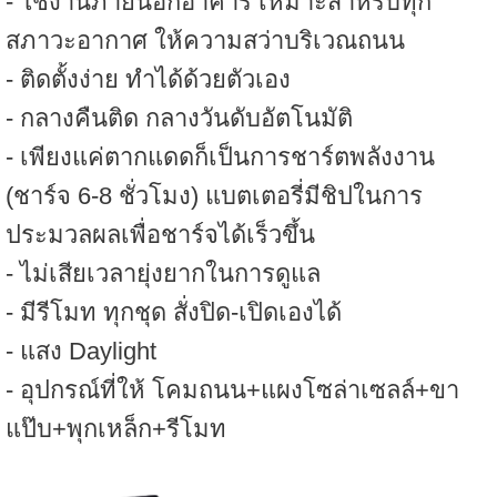
- ใช้งานภายนอกอาคาร เหมาะสำหรับทุก
สภาวะอากาศ ให้ความสว่าบริเวณถนน
- ติดตั้งง่าย ทำได้ด้วยตัวเอง
- กลางคืนติด กลางวันดับอัตโนมัติ
- เพียงแค่ตากแดดก็เป็นการชาร์ตพลังงาน
(ชาร์จ 6-8 ชั่วโมง) แบตเตอรี่มีชิปในการ
ประมวลผลเพื่อชาร์จได้เร็วขึ้น
- ไม่เสียเวลายุ่งยากในการดูแล
- มีรีโมท ทุกชุด สั่งปิด-เปิดเองได้
- แสง Daylight
- อุปกรณ์ที่ให้ โคมถนน+แผงโซล่าเซลล์+ขา
แป๊บ+พุกเหล็ก+รีโมท