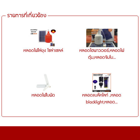
รายการที่เกี่ยวข้อง
หลอดไฟไล่ยุง โซล่าเซลล์
หลอดไฮพาวเวอร์,หลอดไฟ
ตุ้ม,หลอดจัมโบ...
หลอดไฟใบพัด
หลอดแบล๊คไลท์ ,หลอด
blacklight,หลอด...