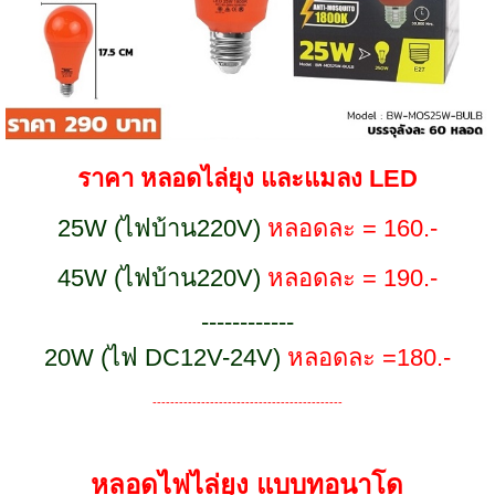
ราคา หลอดไล่ยุง และแมลง LED
25W (ไฟบ้าน220V)
หลอดละ = 160.-
45W (ไฟบ้าน220V)
หลอดละ = 190.-
------------
20W (ไฟ DC12V-24V)
หลอดละ =180.-
-------------------------------------------
หลอดไฟไล่ยุง แบบทอนาโด