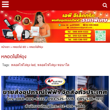
หน้าแรก
>
หลอดไฟ LED
>
หลอดไฟไล่ยุง
หลอดไฟไล่ยุง
Tags:
หลอดไฟไล่ยุง led
,
หลอดไฟไล่ยุง ทอนาโด