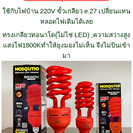
ใช้กับไฟบ้าน 220V ขั้วเกลียว e.27 เปลี่ยนแทน
หลอดไฟเดิมได้เลย
ทรงเกลียวทอนาโด(ไม่ไช่ LED) ,ความสว่างสูง
แสงไฟ1800Kทำให้ยุงมองไม่เห็น จึงไม่บินเข้า
มา