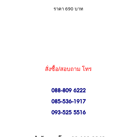
ราคา 690 บาท
สั่งซื้อ/สอบถาม โทร
088-809 6222
085-536-1917
093-525 5516