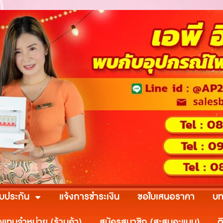
ับประกัน
แจ้งการชำระเงิน
ขอใบเสนอราคา
บท
วแทนจำหน่าย (ร้านค้า)
สมัครสมาชิก (สะสมคะแนน)
ต