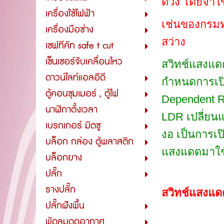
ดวง โดยจำใช
เครื่องใช้ไฟฟ้า
เช่นของกรมทา
เครื่องมือช่าง
สว่าง
เซฟทีคัท safe t cut
เซ็นเซอร์จับเคลื่อนไหว
สวิทช์แสงแดด
ดาวน์ไลท์แอลอีดี
กำหนดการเปิ
ตู้คอนซุมเมอร์ , ตู้ไฟ
Dependent Re
นาฬิกาตั้งเวลา
LDR เปลี่ยน
เบรกเกอร์ มิตซู
งอ เป็นการเป
บล็อก กล่อง ตู้พลาสติก
แสงแดดมาใช้ก
บล็อกยาง
ปลั๊ก
รางปลั๊ก
สวิทช์แสงแดด
ปลั๊กฝังพื้น
พัดลมดูดอากาศ