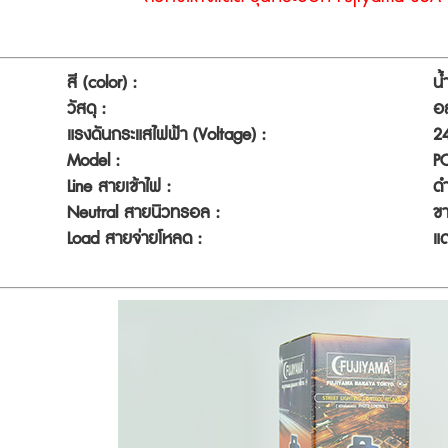
สี (color) :
น้
วัสดุ :
อล
แรงดันกระแสไฟฟ้า (Voltage) :
2
Model :
P
Line สายเข้าไฟ :
ด
Neutral สายนิวทรอล :
ข
Load สายจ่ายโหลด :
แ