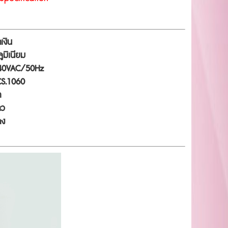
ำเงิน
ูมิเนียม
40VAC/50Hz
CS.1060
ำ
าว
ดง