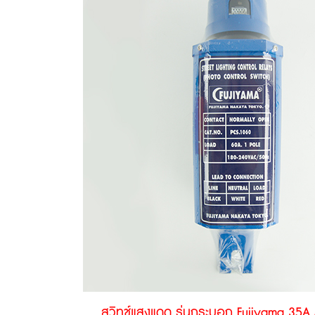
สวิทช์แสงแดด รุ่นกระบอก Fujiyama 35A S