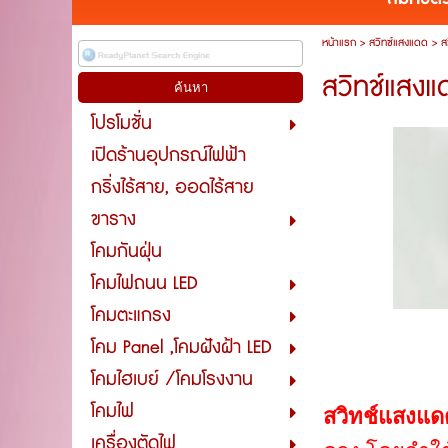
หน้าแรก
>
สวิทซ์แสงแดด
>
ส
สวิทช์แสง
โปรโมชั่น
เปิดร้านอุปกรณ์ไฟฟ้า
กริ่งไร้สาย, ออดไร้สาย
ขาราง
โคมกันฝุ่น
โคมไฟถนน LED
โคมตะแกรง
โคม Panel ,โคมฝังฝ้า LED
โคมไฮเบย์ /โคมโรงงาน
โคมไฟ
สวิทช์แสงแ
เครื่องตัดไฟ