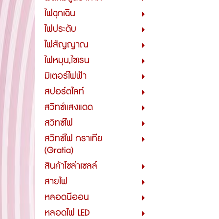
ไฟฉุกเฉิน
ไฟประดับ
ไฟสัญญาณ
ไฟหมุน,ไซเรน
มิเตอร์ไฟฟ้า
สปอร์ตไลท์
สวิทซ์แสงแดด
สวิทซ์ไฟ
สวิทซ์ไฟ กราเทีย
(Gratia)
สินค้าโซล่าเซลล์
สายไฟ
หลอดนีออน
หลอดไฟ LED