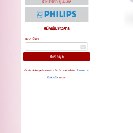
สมัครรับข่าวสาร
กรอกอีเมล
เมื่อท่านส่งข้อมูลผ่านฟอร์ม จะถือว่าท่านยอมรับใน
นโยบายความ
เป็นส่วนตัว
ของเรา