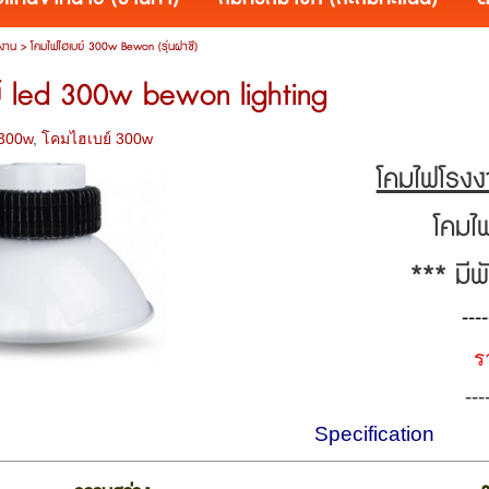
งงาน
>
โคมไฟไฮเบย์ 300w Bewon (รุ่นฝาชี)
์ led 300w bewon lighting
 300w
,
โคมไฮเบย์ 300w
โคมไฟโรงง
โคมไ
*** มี
----
ร
---
Specification