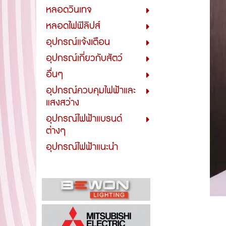
หลอดวินเทจ
หลอดไฟฟิลิปส์
อุปกรณ์แจ้งเตือน
อุปกรณ์เกี่ยวกับสัตว์
อื่นๆ
อุปกรณ์ควบคุมไฟฟ้าและ
แสงสว่าง
อุปกรณ์ไฟฟ้าแบรนด์
ต่างๆ
อุปกรณ์ไฟฟ้าแนะนำ