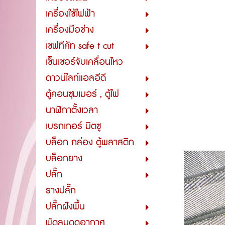
เครื่องใช้ไฟฟ้า
เครื่องมือช่าง
เซฟทีคัท safe t cut
เซ็นเซอร์จับเคลื่อนไหว
ดาวน์ไลท์แอลอีดี
ตู้คอนซุมเมอร์ , ตู้ไฟ
นาฬิกาตั้งเวลา
เบรกเกอร์ มิตซู
บล็อก กล่อง ตู้พลาสติก
บล็อกยาง
ปลั๊ก
รางปลั๊ก
ปลั๊กฝังพื้น
พัดลมดูดอากาศ