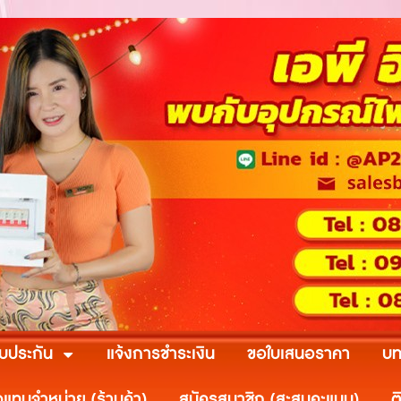
ับประกัน
แจ้งการชำระเงิน
ขอใบเสนอราคา
บท
วแทนจำหน่าย (ร้านค้า)
สมัครสมาชิก (สะสมคะแนน)
ต