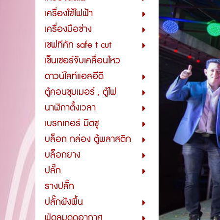
เครื่องใช้ไฟฟ้า
เครื่องมือช่าง
เซฟทีคัท safe t cut
เซ็นเซอร์จับเคลื่อนไหว
ดาวน์ไลท์แอลอีดี
ตู้คอนซุมเมอร์ , ตู้ไฟ
นาฬิกาตั้งเวลา
เบรกเกอร์ มิตซู
บล็อก กล่อง ตู้พลาสติก
บล็อกยาง
ปลั๊ก
รางปลั๊ก
ปลั๊กฝังพื้น
พัดลมดูดอากาศ