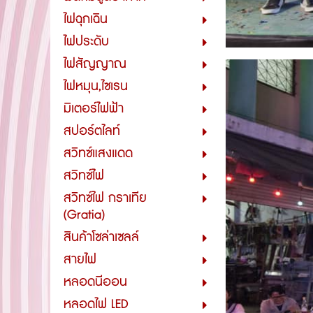
ไฟฉุกเฉิน
ไฟประดับ
ไฟสัญญาณ
ไฟหมุน,ไซเรน
มิเตอร์ไฟฟ้า
สปอร์ตไลท์
สวิทซ์แสงแดด
สวิทซ์ไฟ
สวิทซ์ไฟ กราเทีย
(Gratia)
สินค้าโซล่าเซลล์
สายไฟ
หลอดนีออน
หลอดไฟ LED