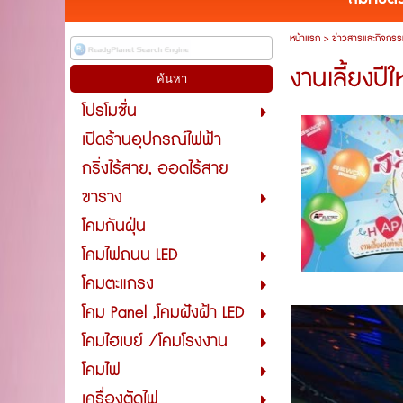
หน้าแรก
>
ข่าวสารและกิจกรร
งานเลี้ยงปี
โปรโมชั่น
เปิดร้านอุปกรณ์ไฟฟ้า
กริ่งไร้สาย, ออดไร้สาย
ขาราง
โคมกันฝุ่น
โคมไฟถนน LED
โคมตะแกรง
โคม Panel ,โคมฝังฝ้า LED
โคมไฮเบย์ /โคมโรงงาน
โคมไฟ
เครื่องตัดไฟ