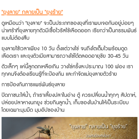
"ยุงลาย" กลายเป็น "ยุงร้าย"
ดูเหมือนว่า "ยุงลาย" จะเป็นประเภทของยุงที่เราพบเจอกันอยู่บ่อยๆ
น่าเศร้าที่ยุงลายทุกตัวมีเชื้อไวรัสไข้เลือดออก เรียกว่าเป็นกรรมพันธ์
แบบไม่ต้องสืบ
ยุงลายใช้เวลาเพียง 10 วัน ตั้งแต่วางไข่ จนถึงโตเต็มไวพร้อมดูด
เลือดเรา และยุงตัวเมียสามารถวางไข่ได้ตลอดอายุขัย 30-45 วัน
ตัวเล็กๆ แค่นี้ลูกดกเหลือเกิน วางไข่ครั้งละประมาณ 100 ฟอง เรา
ทุกคนจึงต้องเรียนรู้ที่จะป้องกัน และกำจัดแม่ยุงลายตัวร้าย
การป้องกันการแพร่พันธ์ยุงลาย
ปิดภาชนะใส่น้ำ, ถ้าเราเลี้ยงปลาในอ่าง ตู้ ควรเปลี่ยนน้ำทุกๆ สัปดาห์,
ปล่อยปลาหางนกยูง ช่วยกินลูกน้ำ, เก็บของในบ้านให้เป็นระเบียบ
โดยเฉพาะมุมมืด มุมอัปของบ้าน