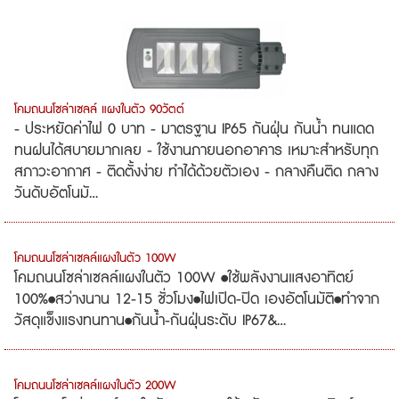
โคมถนนโซล่าเซลล์ แผงในตัว 90วัตต์
- ประหยัดค่าไฟ 0 บาท - มาตรฐาน IP65 กันฝุ่น กันน้ำ ทนแดด
ทนฝนได้สบายมากเลย - ใช้งานภายนอกอาคาร เหมาะสำหรับทุก
สภาวะอากาศ - ติดตั้งง่าย ทำได้ด้วยตัวเอง - กลางคืนติด กลาง
วันดับอัตโนมั...
โคมถนนโซล่าเซลล์แผงในตัว 100W
โคมถนนโซล่าเซลล์แผงในตัว 100W •ใช้พลังงานแสงอาทิตย์
100%•สว่างนาน 12-15 ชั่วโมง•ไฟเปิด-ปิด เองอัตโนมัติ•ทำจาก
วัสดุแข็งแรงทนทาน•กันน้่ำ-กันฝุ่นระดับ IP67&...
โคมถนนโซล่าเซลล์แผงในตัว 200W