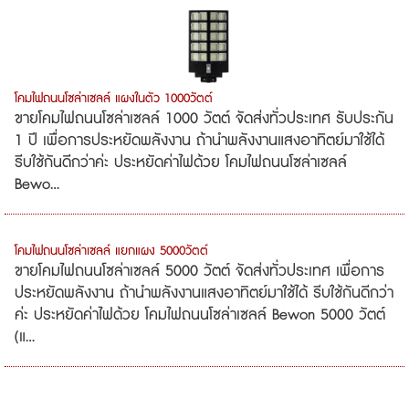
โคมไฟถนนโซล่าเซลล์ แผงในตัว 1000วัตต์
ขายโคมไฟถนนโซล่าเซลล์ 1000 วัตต์ จัดส่งทั่วประเทศ รับประกัน
1 ปี เพื่อการประหยัดพลังงาน ถ้านำพลังงานแสงอาทิตย์มาใช้ได้
รีบใช้กันดีกว่าค่ะ ประหยัดค่าไฟด้วย โคมไฟถนนโซล่าเซลล์
Bewo...
โคมไฟถนนโซล่าเซลล์ แยกแผง 5000วัตต์
ขายโคมไฟถนนโซล่าเซลล์ 5000 วัตต์ จัดส่งทั่วประเทศ เพื่อการ
ประหยัดพลังงาน ถ้านำพลังงานแสงอาทิตย์มาใช้ได้ รีบใช้กันดีกว่า
ค่ะ ประหยัดค่าไฟด้วย โคมไฟถนนโซล่าเซลล์ Bewon 5000 วัตต์
(แ...