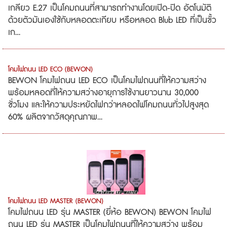
เกลียว E.27 เป็นโคมถนนที่สามารถทำงานโดยเปิด-ปิด อัตโนมัติ
ด้วยตัวมันเองใช้กับหลอดตะเกียบ หรือหลอด Blub LED ที่เป็นขั้ว
เก...
โคมไฟถนน LED ECO (BEWON)
BEWON โคมไฟถนน LED ECO เป็นโคมไฟถนนที่ให้ความสว่าง
พร้อมหลอดที่ให้ความสว่างอายุการใช้งานยาวนาน 30,000
ชั่วโมง และให้ความประหยัดไฟกว่าหลอดไฟโคมถนนทั่วไปสูงสุด
60% ผลิตจากวัสดุคุณภาพ...
โคมไฟถนน LED MASTER (BEWON)
โคมไฟถนน LED รุ่น MASTER (ยี่ห้อ BEWON) BEWON โคมไฟ
ถนน LED รุ่น MASTER เป็นโคมไฟถนนที่ให้ความสว่าง พร้อม