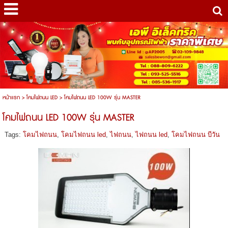
หน้าแรก
>
โคมไฟถนน LED
>
โคมไฟถนน LED 100W รุ่น MASTER
โคมไฟถนน LED 100W รุ่น MASTER
Tags:
โคมไฟถนน
,
โคมไฟถนน led
,
ไฟถนน
,
ไฟถนน led
,
โคมไฟถนน บีวัน