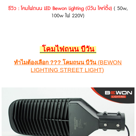
รีวิว :
โคมไฟถนน LED Bewon Lighting (บีวัน ไลท์ติ้ง)
( 50w,
100w ใฟ 220V)
โคมไฟถนน บีวัน
ทำไมต้องเลือก ??? โคมถนน บีวัน
(BEWON
LIGHTING STREET LIGHT)