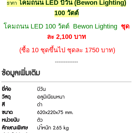
โคมถนน LED บีวัน (Bewon Lighting)
ราคา
100 วัตต์
โคมถนน LED 100 วัตต์ Bewon Lighting
ชุด
ละ 2,100 บาท
(ซื้อ 10 ชุดขึ้นไป ชุดละ 1750 บาท)
-------------
ข้อมูลเพิ่มเติม
ยี่ห้อ
บีวัน
วัสดุ
อลูมิเนียมหนา
สี
ดำ
ขนาด
620x220x75 mm.
หน่วยนับ
ตัว
ลักษณะพิเศษ
นำ้หนัก 2.65 kg