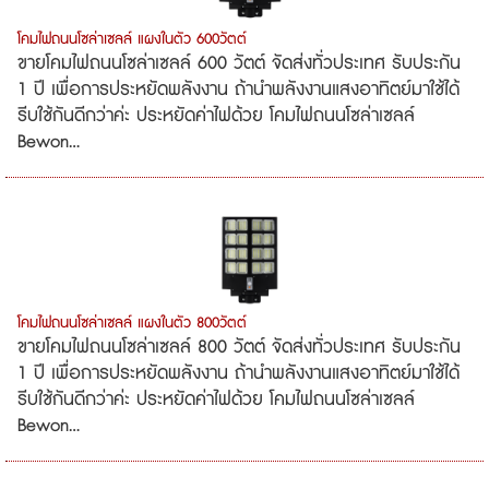
โคมไฟถนนโซล่าเซลล์ แผงในตัว 600วัตต์
ขายโคมไฟถนนโซล่าเซลล์ 600 วัตต์ จัดส่งทั่วประเทศ รับประกัน
1 ปี เพื่อการประหยัดพลังงาน ถ้านำพลังงานแสงอาทิตย์มาใช้ได้
รีบใช้กันดีกว่าค่ะ ประหยัดค่าไฟด้วย โคมไฟถนนโซล่าเซลล์
Bewon...
โคมไฟถนนโซล่าเซลล์ แผงในตัว 800วัตต์
ขายโคมไฟถนนโซล่าเซลล์ 800 วัตต์ จัดส่งทั่วประเทศ รับประกัน
1 ปี เพื่อการประหยัดพลังงาน ถ้านำพลังงานแสงอาทิตย์มาใช้ได้
รีบใช้กันดีกว่าค่ะ ประหยัดค่าไฟด้วย โคมไฟถนนโซล่าเซลล์
Bewon...