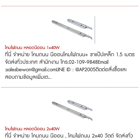
โคมไฟถนน หลอดนีออน 1x40W
ที่นี่ จำหน่าย โคมถนน นีออนโคมไฟถนน+ ขาแป๊ปเหล็ก 1.5 เมตร
จัดส่งทั่วประเทศ สำนักงาน โทร.02-109-9848Email
:salesbewon@gmail.comLINE ID : @AP2005ติดต่อสั่งซื้อและ
สอบถามข้อมูลเพิ่มเต...
โคมไฟถนน หลอดนีออน 2x40W
ที่นี่ จำหน่าย โคมถนน นีออน , โคมไฟถนน 2x40 วัตต์ จัดส่งทั่ว