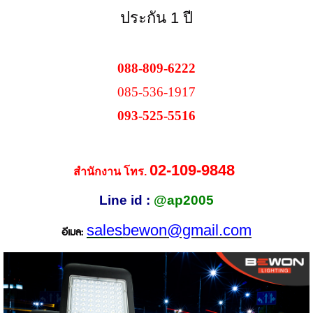
ประกัน 1 ปี
088-809-6222
085-536-1917
093-525-5516
02-109-9848
สำนักงาน โทร.
Line id :
@ap2005
sales
bewon@gmail.com
อีเมล: