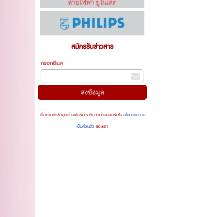
สมัครรับข่าวสาร
กรอกอีเมล
เมื่อท่านส่งข้อมูลผ่านฟอร์ม จะถือว่าท่านยอมรับใน
นโยบายความ
เป็นส่วนตัว
ของเรา