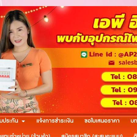
ับประกัน
แจ้งการชำระเงิน
ขอใบเสนอราคา
บท
วแทนจำหน่าย (ร้านค้า)
สมัครสมาชิก (สะสมคะแนน)
ต