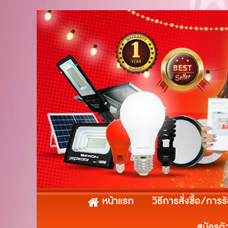
หน้าแรก
วิธีการสั่งซื้อ/การร
สมัครตั