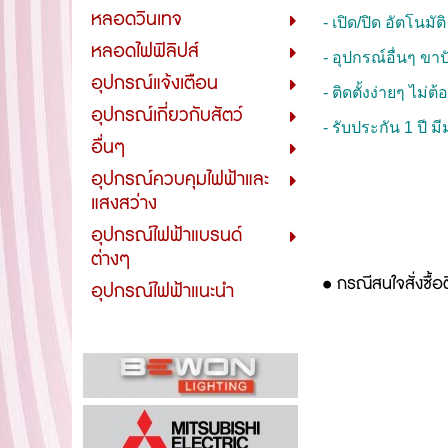
หลอดวินเทจ
- เปิด/ปิด อัตโนมัต
หลอดไฟฟิลิปส์
- อุปกรณ์อื่นๆ ขา
อุปกรณ์แจ้งเตือน
- ติดตั้งง่ายๆ ไม่
อุปกรณ์เกี่ยวกับสัตว์
- รับประกัน 1 ปี 
อื่นๆ
อุปกรณ์ควบคุมไฟฟ้าและ
แสงสว่าง
อุปกรณ์ไฟฟ้าแบรนด์
ต่างๆ
• กรณีสนใจสั่งซื้อ
อุปกรณ์ไฟฟ้าแนะนำ