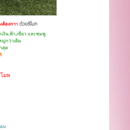
ด้วยรีโมท
ตามต้องกา
ร
ำเงิน
,
ฟ้า
,
เขียว และชมพู
ญ่กว่าเดิม
่าสุด
ท
ีโมท
รอบ