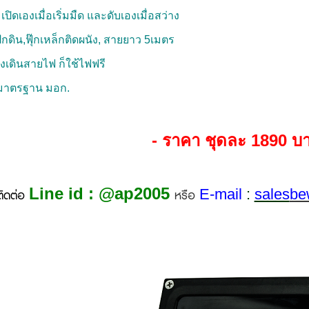
ิ เปิดเองเมื่อเริ่มมืด และดับเองเมื่อสว่าง
ปักดิน,ฟุ๊กเหล็กติดผนัง, สายยาว 5เมตร
ต้องเดินสายไฟ ก็ใช้ไฟฟรี
มีมาตรฐาน มอก.
- ราคา ชุดละ 1890 บ
Line id : @ap2005
E-mail
:
sales
be
ติดต่อ
หรือ