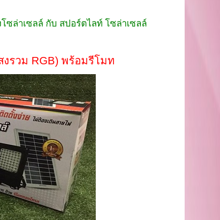
ซล่าเซลล์ กับ สปอร์ตไลท์ โซล่าเซลล์
(แสงรวม RGB) พร้อมรีโมท