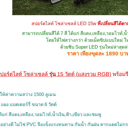
สปอร์ตไลท์ โซล่าเซลล์ LED 15w
ที่เปลี่ยนสีได้
สามารถเปลี่ยนสีได้
7
ส
ี ได้แก่ สีแดง
,
เหลือง
,
วอมไวท์
,
น้
โดยให้ไฟสว่างกว่า ด้วยเม็ดฃิปแบบใหม่ ให
ด้วยชิบ
Super LED
รุ่นใหม่ล่าสุดล
ราคา เพียงฃุดละ
1890
บา
ปอร์ตไลท์ โซล่าเซลล์
รุ่น
15 วัตต์
(แสงรวม RGB)
พร้อมร
์ ให้ค่าความสว่าง 1500 ลูเมน
 แผง แบตเตอร์รี่ ขนาด 6 วัตต์
ได้แก่ สีแดง
,
เหลือง
,
วอมไวท์
,
น้ำเงิน
,
ฟ้า
,
เขียว และชมพู
ก อย่างดี ไม่ไช่ PVC จึงแข็งแรงทนทาน กันน้ำ กันฝน ตากแดดไม่ก