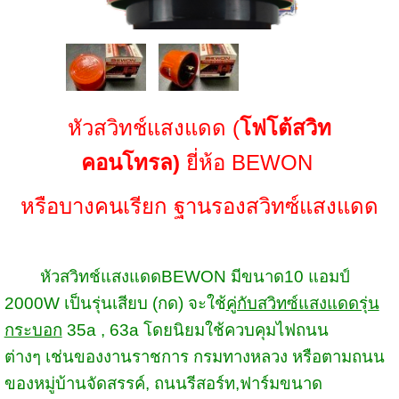
หัวสวิทช์แสงแดด (
โฟโต้สวิท
คอนโทรล)
ยี่ห้อ BEWON
หรือบางคนเรียก ฐานรองสวิทซ์แสงแดด
หัวสวิทช์แสงแดดBEWON มีขนาด10 แอมป์
2000W เป็นรุ่นเสียบ (กด) จะใช้
คู่กับสวิทซ์แสงแดดรุ่น
กระบอก
35a , 63a โดยนิยมใช้ควบคุมไฟถนน
ต่างๆ เช่นของงานราชการ กรมทางหลวง หรือ
ตามถนน
ของหมู่บ้านจัดสรรค์
,
ถนนรีสอร์ท
,
ฟาร์มขนาด