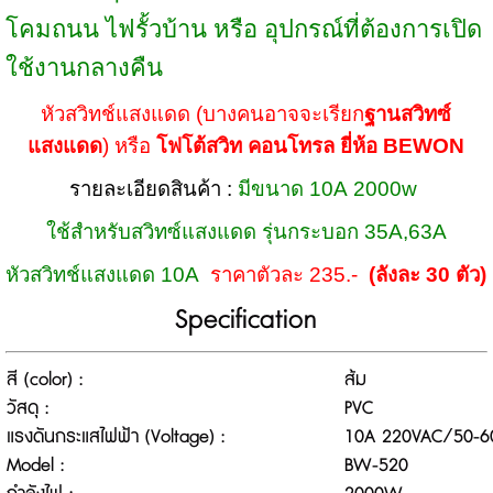
โคมถนน ไฟรั้วบ้าน หรือ อุปกรณ์ที่ต้องการเปิด
ใช้งานกลางคืน
หัวสวิทช์แสงแดด (บางคนอาจจะเรียก
ฐานสวิทซ์
แสงแดด
) หรือ
โฟโต้สวิท คอนโทรล
ยี่ห้อ BEWON
รายละเอียดสินค้า :
มีขนาด 10A
2000w
ใช้สำหรับสวิทซ์แสงแดด รุ่นกระบอก 35A,63A
หัวสวิทช์แสงแดด 10A
ราคาตัวละ 235.-
(ลังละ 30 ตัว)
Specification
สี (color) :
ส้ม
วัสดุ :
PVC
แรงดันกระแสไฟฟ้า (Voltage) :
10A 220VAC/50-6
Model :
BW-520