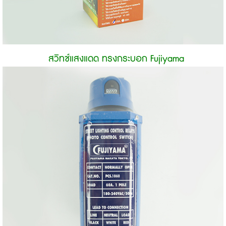
สวิทช์แสงแดด ทรงกระบอก Fujiyama