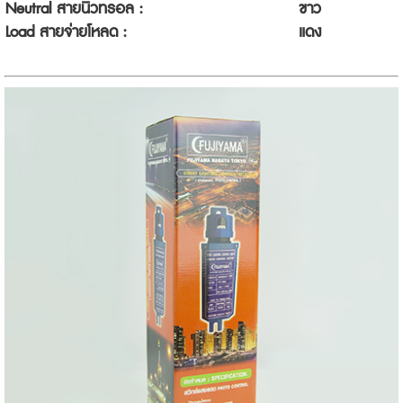
Neutral สายนิวทรอล :
ขาว
Load สายจ่ายโหลด :
แดง