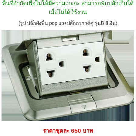
พื้นที่จำกัดเพื่อไม่ให้มีความเกะกะ สามารถพับปลั๊กเก็บได้
เมื่อไม่ได้ใช้งาน
(รูป ปลั๊กฝังพื้น pop up+ปลั๊กกราวด์คู่ รุ่นB สีเงิน)
ราคาชุดละ 650 บาท