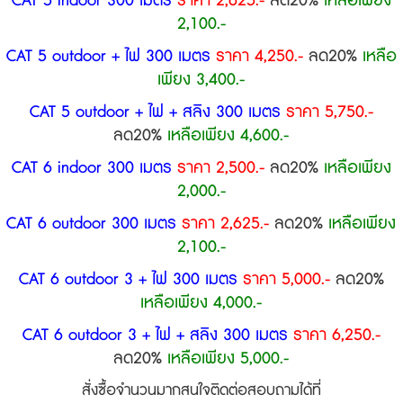
CAT 5 indoor 300 เมตร
ราคา 2,625.-
ลด20%
เหลือเพียง
2,100.-
CAT 5 outdoor + ไฟ 300 เมตร
ราคา 4,250.-
ลด20%
เหลือ
เพียง 3,400.-
CAT 5 outdoor + ไฟ + สลิง 300 เมตร
ราคา 5,750.-
ลด20%
เหลือเพียง 4,600.-
CAT 6 indoor 300 เมตร
ราคา 2,500.-
ลด20%
เหลือเพียง
2,000.-
CAT 6 outdoor 300 เมตร
ราคา 2,625.-
ลด20%
เหลือเพียง
2,100.-
CAT 6 outdoor 3 + ไฟ 300 เมตร
ราคา 5,000.-
ลด20%
เหลือเพียง 4,000.-
CAT 6 outdoor 3 + ไฟ + สลิง 300 เมตร
ราคา 6,250.-
ลด20%
เหลือเพียง 5,000.-
สั่งซื้อจำนวนมากสนใจติดต่อสอบถามได้ที่