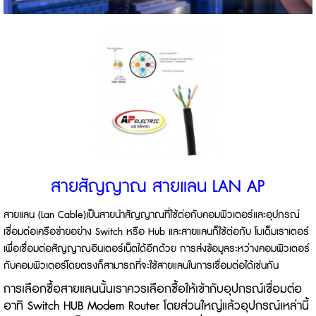
สายสัญญาณ สายแลน LAN AP
สายแลน (Lan Cable)เป็นสายนำสัญญาณที่ใช้ต่อกับคอมพิวเตอร์และอุปกรณ์
เชื่อมต่อเครือข่ายอย่าง Switch หรือ Hub และสายแลนก็ใช้ต่อกับ โมเด็มเราเตอร์
เพื่อเชื่อมต่อสัญญาณอินเตอร์เน็ตได้อีกด้วย การส่งข้อมูลระหว่างคอมพิวเตอร์
กับคอมพิวเตอร์โดยตรงก็สามารถที่จะใช้สายแลนในการเชื่อมต่อได้เช่นกัน
การเลือกซื้อสายแลนนั้นเราควรเลือกซื้อให้เข้ากับอุปกรณ์เชื่อมต่อ
อาทิ Switch HUB Modem Router โดยส่วนใหญ่แล้วอุปกรณ์เหล่านี้