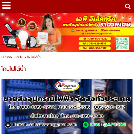
หน้าแรก
>
โคมไฟ
>
โคมไฟใต้น้ำ
โคมไฟใต้น้ำ