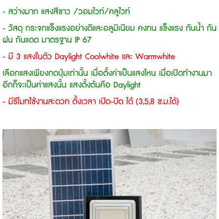
- สว่างมาก แสงสีขาว /วอมไวท์/คลูไวท์
- วัสดุ กระจกแข็งแรงอย่างดีและอลูมิเนียม คงทน แข็งแรง กันน้ำ กัน
ฝน กันแดด มาตรฐาน IP 67
- มี 3 แสงในตัว Daylight Coolwhite และ Warmwhite
เลือกแสงเพียงกดปุ่มเท่านั้น เมื่อตั้งค่าเป็นแสงไหน เมื่อเปิดทำงานมา
อีกก็จะเป็นค่าแสงนั้น แสงตั้งต้นคือ Daylight
- มีรีโมทใช้งานสะดวก ตั้งเวลา เปิด-ปิด ได้ (3,5,8 ช.ม.ได้)