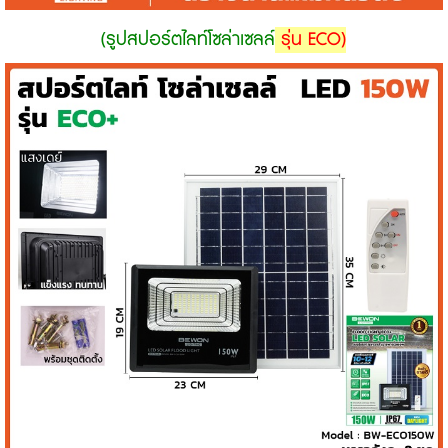
(รูปสปอร์ตไลท์โซล่าเซลล์
รุ่น ECO)