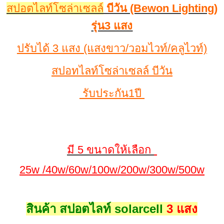
สปอตไลท์โซล่าเซลล์
บีวัน (Bewon Lighting)
รุ่น3 แสง
ปรับได้ 3 แสง (แสงขาว/วอมไวท์/คลูไวท์)
สปอทไลท์โซล่าเซลล์ บีวัน
รับประกัน1ปี
มี 5 ขนาดให้เลือก
25w /40w/60w/100w/200w/300w/500w
สินค้า สปอตไลท์ solarcell
3 แสง