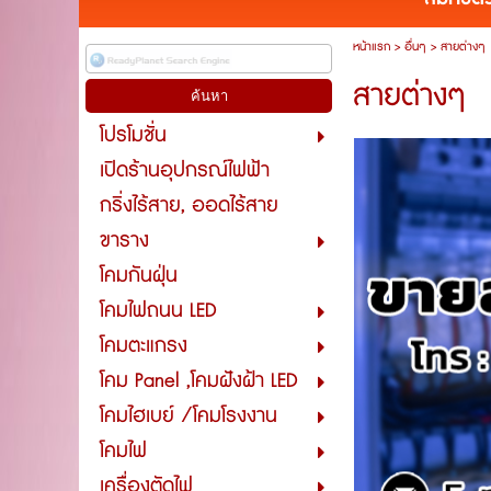
หน้าแรก
>
อื่นๆ
>
สายต่างๆ
สายต่างๆ
โปรโมชั่น
เปิดร้านอุปกรณ์ไฟฟ้า
กริ่งไร้สาย, ออดไร้สาย
ขาราง
โคมกันฝุ่น
โคมไฟถนน LED
โคมตะแกรง
โคม Panel ,โคมฝังฝ้า LED
โคมไฮเบย์ /โคมโรงงาน
โคมไฟ
เครื่องตัดไฟ