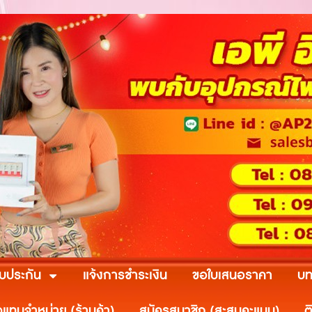
ับประกัน
แจ้งการชำระเงิน
ขอใบเสนอราคา
บท
วแทนจำหน่าย (ร้านค้า)
สมัครสมาชิก (สะสมคะแนน)
ต