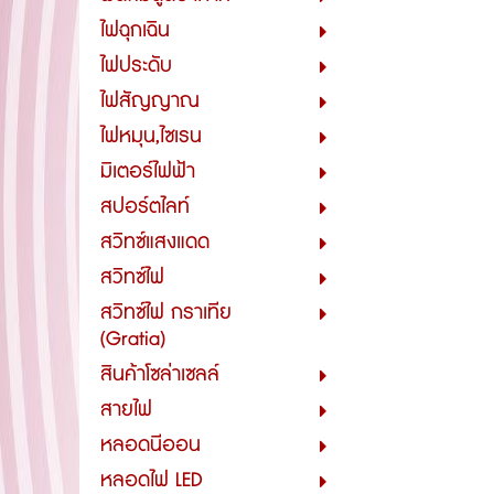
ไฟฉุกเฉิน
ไฟประดับ
ไฟสัญญาณ
ไฟหมุน,ไซเรน
มิเตอร์ไฟฟ้า
สปอร์ตไลท์
สวิทซ์แสงแดด
สวิทซ์ไฟ
สวิทซ์ไฟ กราเทีย
(Gratia)
สินค้าโซล่าเซลล์
สายไฟ
หลอดนีออน
หลอดไฟ LED