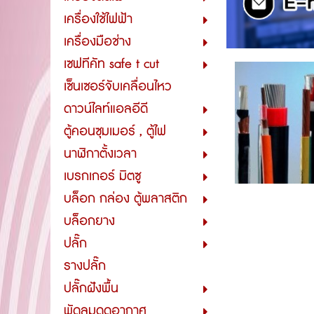
เครื่องใช้ไฟฟ้า
เครื่องมือช่าง
เซฟทีคัท safe t cut
เซ็นเซอร์จับเคลื่อนไหว
ดาวน์ไลท์แอลอีดี
ตู้คอนซุมเมอร์ , ตู้ไฟ
นาฬิกาตั้งเวลา
เบรกเกอร์ มิตซู
บล็อก กล่อง ตู้พลาสติก
บล็อกยาง
ปลั๊ก
รางปลั๊ก
ปลั๊กฝังพื้น
พัดลมดูดอากาศ