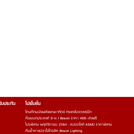
รรับประกัน
โปรโมชั่น
โคมติกผนังพลังแสงอาทิตย์ ทรงกล้องวงจรปิด
คีมเอนกประสงค์ 9 in 1 Bewon ราคา 499.-ส่งฟรี
โปรพิเศษ พฤศจิกายน 2564 : สปอตไลท์ ASAKI ราคาพิเศษ
คีมย้ำหางปลาไฮโดรลิค Bewon Lighting