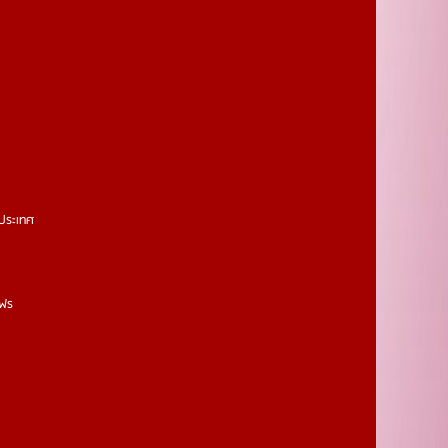
วประเทศ
งฟร