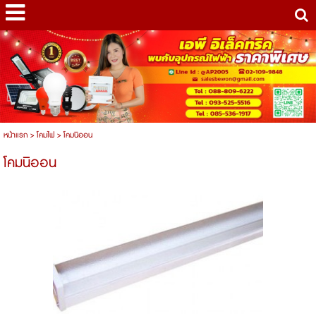
หน้าแรก
>
โคมไฟ
>
โคมนิออน
โคมนิออน