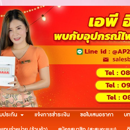
ับประกัน
แจ้งการชำระเงิน
ขอใบเสนอราคา
บท
วแทนจำหน่าย (ร้านค้า)
สมัครสมาชิก (สะสมคะแนน)
ต