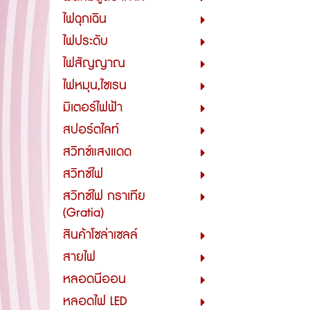
ไฟฉุกเฉิน
ไฟประดับ
ไฟสัญญาณ
ไฟหมุน,ไซเรน
มิเตอร์ไฟฟ้า
สปอร์ตไลท์
สวิทซ์แสงแดด
สวิทซ์ไฟ
สวิทซ์ไฟ กราเทีย
(Gratia)
สินค้าโซล่าเซลล์
สายไฟ
หลอดนีออน
หลอดไฟ LED