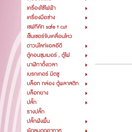
เครื่องใช้ไฟฟ้า
เครื่องมือช่าง
เซฟทีคัท safe t cut
เซ็นเซอร์จับเคลื่อนไหว
ดาวน์ไลท์แอลอีดี
ตู้คอนซุมเมอร์ , ตู้ไฟ
นาฬิกาตั้งเวลา
เบรกเกอร์ มิตซู
บล็อก กล่อง ตู้พลาสติก
บล็อกยาง
ปลั๊ก
รางปลั๊ก
ปลั๊กฝังพื้น
พัดลมดูดอากาศ