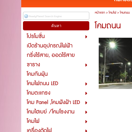
หน้าแรก
>
โคมไฟ
>
โคมถนน
โคมถนน
โปรโมชั่น
เปิดร้านอุปกรณ์ไฟฟ้า
กริ่งไร้สาย, ออดไร้สาย
ขาราง
โคมกันฝุ่น
โคมไฟถนน LED
โคมตะแกรง
โคม Panel ,โคมฝังฝ้า LED
โคมไฮเบย์ /โคมโรงงาน
โคมไฟ
เครื่องตัดไฟ