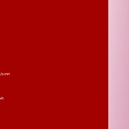
วประเทศ
งฟร