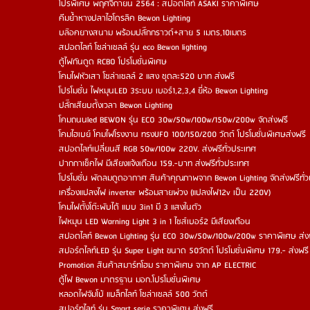
โปรพิเศษ พฤศจิกายน 2564 : สปอตไลท์ ASAKI ราคาพิเศษ
คีมย้ำหางปลาไฮโดรลิค Bewon Lighting
บล๊อคยางสนาม พร้อมปลั๊กกราวด์+สาย 5 เมตร,10เมตร
สปอตไลท์ โซล่าเซลล์ รุ่น eco Bewon lighting
ตู้ไฟกันดูด RCBO โปรโมชั่นพิเศษ
โคมไฟหัวเสา โซล่าเซลล์ 2 แสง ชุดละ520 บาท ส่งฟรี
โปรโมชั่น ไฟหมุนLED 3ระบบ เบอร์1,2,3,4 ยี่ห้อ Bewon Lighting
ปลั๊กเสียบตั้งเวลา Bewon Lighting
โคมถนนled BEWON รุ่น ECO 30w/50w/100w/150w/200w จัดส่งฟรี
โคมไฮเบย์ โคมไฟโรงงาน ทรงUFO 100/150/200 วัตต์ โปรโมชั่นพิเศษส่งฟรี
สปอตไลท์เปลี่ยนสี RGB 50w/100w 220V. ส่งฟรีทั่วประเทศ
ปากกาเช็คไฟ มีเสียงแจ้งเตือน 159.-บาท ส่งฟรีทั่วประเทศ
โปรโมชั่น พัดลมดูดอากาศ สินค้าคุณภาพจาก Bewon Lighting จัดส่งฟรีทั่
เครื่องแปลงไฟ inverter พร้อมสายพ่วง (แปลงไฟ12v เป็น 220V)
โคมไฟตั้งโต๊ะพับได้ แบบ 3in1 มี 3 แสงในตัว
ไฟหมุน LED Warning Light 3 in 1 ไซส์เบอร์2 มีเสียงเตือน
สปอตไลท์ Bewon Lighting รุ่น ECO 30w/50w/100w/200w ราคาพิเศษ ส่
สปอร์ตไลท์LED รุ่น Super Light ขนาด 50วัตต์ โปรโมชั่นพิเศษ 179.- ส่งฟรี
Promotion สินค้าสมาร์ทโฮม ราคาพิเศษ จาก AP ELECTRIC
ตู้ไฟ Bewon มาตรฐาน มอก.โปรโมชั่นพิเศษ
หลอดไฟจัมโบ้ แบล็กไลท์ โซล่าเซลล์ 500 วัตต์
สปอร์ทไลท์ รุ่น Smart serie ราคาพิเศษ ส่งฟรี