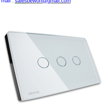
mail
:
sales
bewon@gmail.com