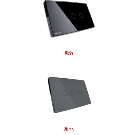
สีดำ
สีเทา