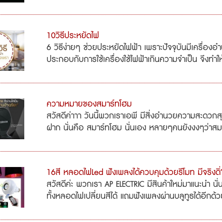
10วิธีประหยัดไฟ
6 วิธีง่ายๆ ช่วยประหยัดไฟฟ้า เพราะปัจจุบันมีเครื่องอ
ประกอบกับการใช้เครื่องใช้ไฟฟ้าเกินความจำเป็น จึงทำให้
ความหมายของสมาร์ทโฮม
สวัสดีค่าาา วันนี้พวกเราเอพี มีสิ่งอำนวยความสะดวกสุ
ฝาก นั่นคือ สมาร์ทโฮม นั่นเอง หลายๆคนยังงงๆว่าสมาร
16สี หลอดไฟLed ฟังเพลงได้ควบคุมด้วยรีโมท มีจริงดิ่
สวัสดีค่ะ พวกเรา AP ELECTRIC มีสินค้าใหม่มาแนะนำ นั
ทั้งหลอดไฟเปลี่ยนสีได้ แถมฟังเพลงผ่านบลูทูธได้อีกด้วย