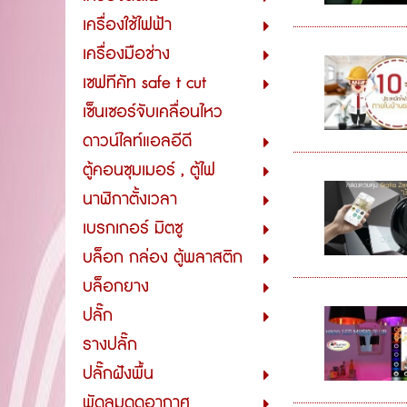
เครื่องใช้ไฟฟ้า
เครื่องมือช่าง
เซฟทีคัท safe t cut
เซ็นเซอร์จับเคลื่อนไหว
ดาวน์ไลท์แอลอีดี
ตู้คอนซุมเมอร์ , ตู้ไฟ
นาฬิกาตั้งเวลา
เบรกเกอร์ มิตซู
บล็อก กล่อง ตู้พลาสติก
บล็อกยาง
ปลั๊ก
รางปลั๊ก
ปลั๊กฝังพื้น
พัดลมดูดอากาศ