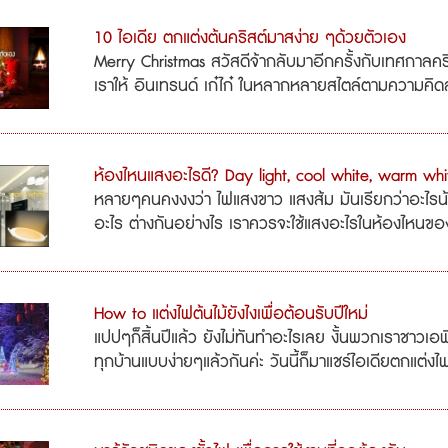
10 ไอเดีย ตกแต่งต้นคริสต์มาสง่าย ๆด้วยตัวเอง
Merry Christmas สวัสดีจ้ากลับมาอีกครั้งกับเทศกาลคร
เราให้ อินเทรนด์ เก๋ไก๋ ในหลากหลายสไตล์ตามความคิดสร
ห้องไหนแสงอะไรดี? Day light, cool white, warm whi
หลายๆคนคงงงว่า ไฟแสงขาว แสงส้ม มันเรียกว่าอะไรน้า 
อะไร ต่างกันอย่างไร เราควรจะใช้แสงอะไรในห้องไหนของบ
How to แต่งไฟต้นไม้ยังไงเพื่อต้อนรับปีใหม่
แปปๆก็สิ้นปีแล้ว ยังไม่ทันทำอะไรเลย งั้นพวกเราชาวเอพ
ทุกบ้านแบบง่ายๆแล้วกันค่ะ วันนี้ก็มาแชร์ไอเดียตกแต่งไฟต