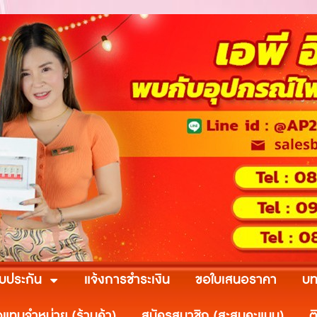
ับประกัน
แจ้งการชำระเงิน
ขอใบเสนอราคา
บท
วแทนจำหน่าย (ร้านค้า)
สมัครสมาชิก (สะสมคะแนน)
ต