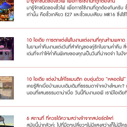
มารู้จักชนิดของขั้วไฟ เพื่อการใช้งานที่ถูกต้องกัน
มารู้จักชนิดของขั้วไฟ เพื่อการใช้งานที่ถูกต้องกันครับ ขั
เท่านั้น คือขั้วเกลียว E27 และขั้วแบบเสียบ MR16 ซึ่งใช้ใ
10 ไอเดีย การตกแต่งไฟในงานแต่งงานที่คุณห้ามพลาด
ในยามค่ำคืนงานแต่งวันที่สำคัญของคู่รักในยามค่ำคืน ส
เด่นที่จะทำให้ค่ำคืนพิเศษของคุณเป็นวันที่น่าจดจำ ในปัจจ
10 ไอเดีย แต่งบ้านให้โรแมนติก อบอุ่นด้วย “หลอดไฟ”
เคยรู้สึกเบื่อบ้านแบบเดิมเดิมที่ธรรมดาจำเจบ้างไหมคะ? 
นอนที่แสนธรรมดาน่าเบื่อ วันนี้ทีมงานเอพี เรามีไอเดียที่
6 สถานที่ ที่ควรได้ความสว่างจ้าจากสปอร์ตไลท์
สมัยนี้น่ากลัวค่ะ ไปที่มืดๆเปลี่ยวๆไม่มีแสงสว่างก็ไม่มีใ