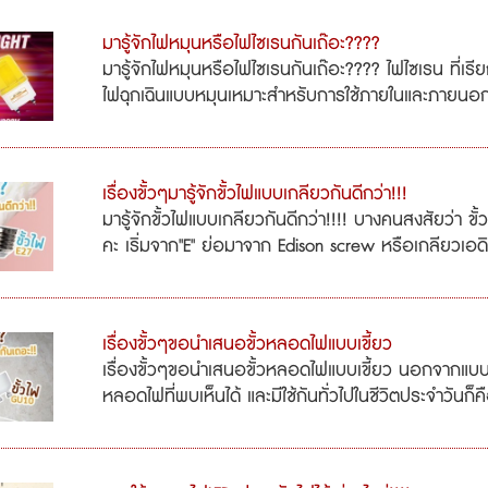
มารู้จักไฟหมุนหรือไฟไซเรนกันเถ๊อะ????
มารู้จักไฟหมุนหรือไฟไซเรนกันเถ๊อะ???? ไฟไซเรน ที่เ
ไฟฉุกเฉินแบบหมุนเหมาะสำหรับการใช้ภายในและภายนอก
เรื่องขั้วๆมารู้จักขั้วไฟแบบเกลียวกันดีกว่า!!!
มารู้จักขั้วไฟแบบเกลียวกันดีกว่า!!!! บางคนสงสัยว่า ขั
คะ เริ่มจาก"E" ย่อมาจาก Edison screw หรือเกลียวเอดิสั
เรื่องขั้วๆขอนำเสนอขั้วหลอดไฟแบบเขี้ยว
เรื่องขั้วๆขอนำเสนอขั้วหลอดไฟแบบเขี้ยว นอกจากแบบเ
หลอดไฟที่พบเห็นได้ และมีใช้กันทั่วไปในชีวิตประจำวันก็