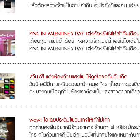
แล้วต้องสว่างจ้าแม้ในยามค่ำคืน อุ่นใจทั้งผีและคน เอ้ยย
PINK IN VALENTINE'S DAY แต่งห้องยังไงให้เข้ากับเดือ
เดือนกุมภาพันธ์ เดือนแห่งความรักแบบนี้ เอพีมีไอเดีย
PINK IN VALENTINE'S DAY แต่งห้องยังไงให้เข้ากับเดือน
7วัน7สี แต่งห้องด้วยแสงไฟ ให้ถูกโฉลกกับวันเกิด
วันนี้เอพีมีการเสริมดวงมานำเสนอ ใครๆก็อยากดวงดีด
ค่ะ บางคนเบื่อๆทำไมห้องเราต้องเป็นแสงขาวอยากเดียวนะ
wow! ไอเดียประดับไฟวินเทจให้เก๋าไม่เก่า
ทุกท่านคงฝันอยากมีร้านอาหาร ร้านกาแฟ หรือแม้กระทั่งบ
ใคร สไตล์วินเทจก็เป็นอีกแนวนึงที่น่าสนใจและเหมาะกับก