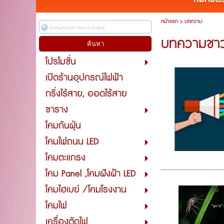
หน้าแรก
>
บทความ
บทความชา
โปรโมชั่น
เปิดร้านอุปกรณ์ไฟฟ้า
กริ่งไร้สาย, ออดไร้สาย
ขาราง
โคมกันฝุ่น
โคมไฟถนน LED
โคมตะแกรง
โคม Panel ,โคมฝังฝ้า LED
โคมไฮเบย์ /โคมโรงงาน
โคมไฟ
เครื่องตัดไฟ