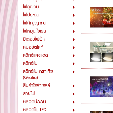
ไฟฉุกเฉิน
ไฟประดับ
ไฟสัญญาณ
ไฟหมุน,ไซเรน
มิเตอร์ไฟฟ้า
สปอร์ตไลท์
สวิทซ์แสงแดด
สวิทซ์ไฟ
สวิทซ์ไฟ กราเทีย
(Gratia)
สินค้าโซล่าเซลล์
สายไฟ
หลอดนีออน
หลอดไฟ LED